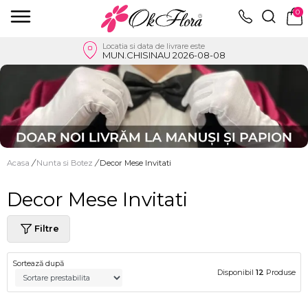
0
Locatia si data de livrare este
MUN.CHISINAU 2026-08-08
Acasa
/
Nunta si Botez
/
Decor Mese Invitati
Decor Mese Invitati
Filtre
Sortează după
Disponibil
12
Produse