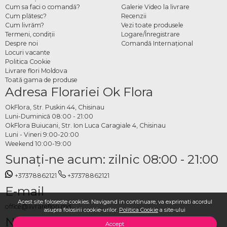
Cum sa faci o comandă?
Galerie Video la livrare
Cum comanzi decor floral
Cum plătesc?
Recenzii
pentru mesele invitaților
Cum livrăm?
Vezi toate produsele
Termeni, condiţii
Logare/Înregistrare
Despre noi
Comandă Internațional
Alegi stilul și tipul de aranjament din categorie, specifici numărul de mese, data
Locuri vacante
evenimentului și locația de livrare și plasezi comanda. Echipa OkFlora se ocupă
Politica Cookie
de pregătirea tuturor aranjamentelor din flori proaspete și de livrare la timp, astfel
Livrare flori Moldova
Toată gama de produse
încât sala să fie pregătită exact cum ți-ai dorit.
Adresa Florariei Ok Flora
OkFlora, Str. Puskin 44, Chisinau
Luni-Duminică 08:00 - 21:00
OkFlora Buiucani, Str. Ion Luca Caragiale 4, Chisinau
Luni - Vineri 9:00-20:00
Weekend 10:00-19:00
Sunaţi-ne acum: zilnic 08:00 - 21:00
+37378862121
+37378862121
E-mail
Acest site foloseste cookies. Navigand in continuare, va exprimati acordul
office@livrareflori.md
asupra folosirii cookie-urilor.
Politica Cookie
a site-ului
Ne puteți contacta:
Accept