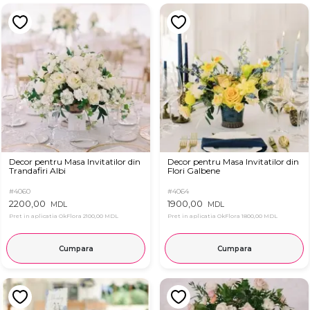
Decor pentru Masa Invitatilor din
Decor pentru Masa Invitatilor din
Trandafiri Albi
Flori Galbene
#4060
#4064
2200,00
1900,00
MDL
MDL
Pret in aplicatia OkFlora
2100,00 MDL
Pret in aplicatia OkFlora
1800,00 MDL
Cumpara
Cumpara