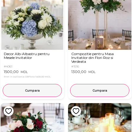
Decor Alb-Albastru pentru
Compozitie pentru Masa
Mesele Invitatilor
Invitatilor din Flori Roz si
Verdeata
#4061
#1516
1500,00
1300,00
MDL
MDL
Pret in aplicatia OkFlora
1400,00 MDL
Cumpara
Cumpara