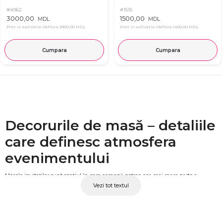
#4062
#1515
3000,00
1500,00
MDL
MDL
Pret in aplicatia OkFlora
2900,00 MDL
Pret in aplicatia OkFlora
1400,00 MDL
Cumpara
Cumpara
Decorurile de masă – detaliile
care definesc atmosfera
evenimentului
Mesele invitaților sunt spațiul în care oamenii petrec cea mai mare parte a
Vezi tot textul
evenimentului. Aranjamentele florale de pe aceste mese contribuie direct la
atmosfera generală, la confortul vizual al sălii și la impresia de ansamblu pe care o
lasă ziua. Un decor de masă bine ales, cu flori proaspete și o compoziție
armonioasă, transformă sala într-un spațiu cu adevărat memorabil. La OkFlora