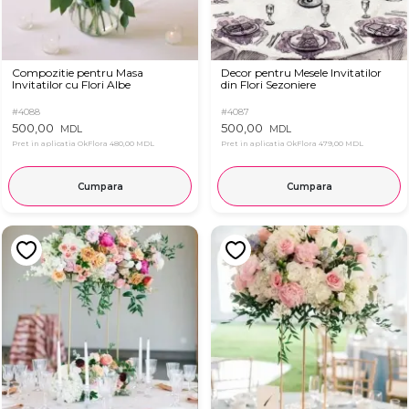
Compozitie pentru Masa
Decor pentru Mesele Invitatilor
Invitatilor cu Flori Albe
din Flori Sezoniere
#4088
#4087
500,00
500,00
MDL
MDL
Pret in aplicatia OkFlora
480,00 MDL
Pret in aplicatia OkFlora
479,00 MDL
Cumpara
Cumpara