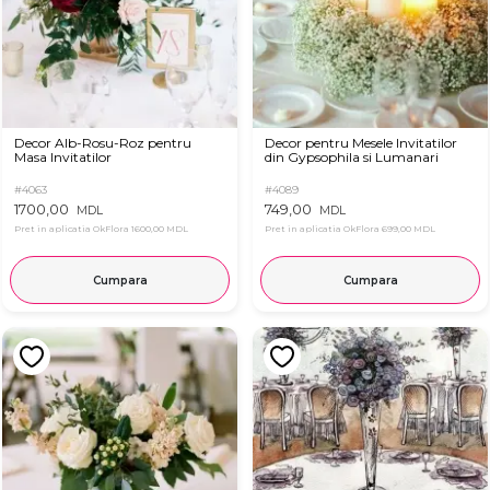
Decor Alb-Rosu-Roz pentru
Decor pentru Mesele Invitatilor
Masa Invitatilor
din Gypsophila si Lumanari
#4063
#4089
1700,00
749,00
MDL
MDL
Pret in aplicatia OkFlora
1600,00 MDL
Pret in aplicatia OkFlora
699,00 MDL
Cumpara
Cumpara