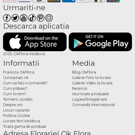
Urmariti-ne
Descarca aplicatia
2025, OkFlora Moldova
Informatii
Media
Franciza OkFlora
Blog OkFlora
Contactaţi-ne
Galerie Foto la livrare
Cum sa faci o comandă?
Galerie Video la livrare
Cum plătesc?
Recenzii
Cum livrăm?
Vezi toate produsele
Termeni, condiţii
Logare/Înregistrare
Despre noi
Comandă Internațional
Locuri vacante
Politica Cookie
Livrare flori Moldova
Toată gama de produse
Adresa Florariei Ok Flora