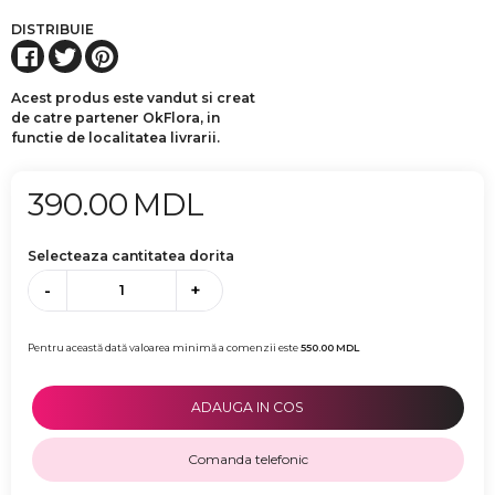
DISTRIBUIE
Acest produs este vandut si creat
de catre partener OkFlora, in
functie de localitatea livrarii.
390.00
MDL
Selecteaza cantitatea dorita
-
+
Pentru această dată valoarea minimă a comenzii este
550.00
MDL
ADAUGA IN COS
Comanda telefonic