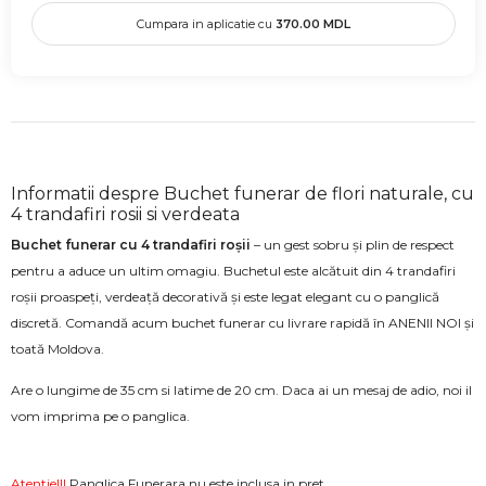
Cumpara in aplicatie cu
370.00
MDL
Informatii despre Buchet funerar de flori naturale, cu
4 trandafiri rosii si verdeata
Buchet funerar cu 4 trandafiri roșii
– un gest sobru și plin de respect
pentru a aduce un ultim omagiu. Buchetul este alcătuit din 4 trandafiri
roșii proaspeți, verdeață decorativă și este legat elegant cu o panglică
discretă. Comandă acum buchet funerar cu livrare rapidă în ANENII NOI și
toată Moldova.
Are o lungime de 35 cm si latime de 20 cm. Daca ai un mesaj de adio, noi il
vom imprima pe o panglica.
Atentie!!!
Panglica Funerara nu este inclusa in pret.