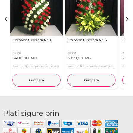
Coroană funerară Nr. 1
Coroană funerară Nr. 3
Coroan
#2441
#2443
#2445
3400,00
3999,00
2999
MDL
MDL
Pret in aplicatia OkFlora
3350,00 MDL
Pret in aplicatia OkFlora
3969,00 MDL
Pret in 
Cumpara
Cumpara
Plati sigure prin