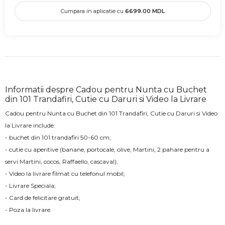
Cumpara in aplicatie cu
6699.00
MDL
Informatii despre Cadou pentru Nunta cu Buchet
din 101 Trandafiri, Cutie cu Daruri si Video la Livrare
Cadou pentru Nunta cu Buchet din 101 Trandafiri, Cutie cu Daruri si Video
la Livrare include:
- buchet din 101 trandafiri 50-60 cm;
- cutie cu aperitive (banane, portocale, olive, Martini, 2 pahare pentru a
servi Martini, cocos, Raffaello, cascaval);
- Video la livrare filmat cu telefonul mobil;
- Livrare Speciala;
- Card de felicitare gratuit;
- Poza la livrare.