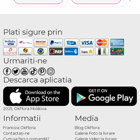
Plati sigure prin
Urmariti-ne
Descarca aplicatia
2025, OkFlora Moldova
Informatii
Media
Franciza OkFlora
Blog OkFlora
Contactaţi-ne
Galerie Foto la livrare
Cum sa faci o comandă?
Galerie Video la livrare