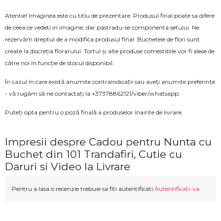
Atentie! Imaginea este cu titlu de prezentare. Produsul final poate sa difere
de ceea ce vedeti in imagine, dar pastradu-se componenta setului. Ne
rezervăm dreptul de a modifica produsul final. Buchetele de flori sunt
create la discreția florarului. Tortul și alte produse comestibile vor fi alese de
către noi în funcție de stocul disponibil.
În cazul în care există anumite contraindicații sau aveți anumite preferințe
- vă rugăm să ne contactați la +37378862121/viber/whatsapp.
Puteți opta pentru o poză finală a produselor înainte de livrare.
Impresii despre Cadou pentru Nunta cu
Buchet din 101 Trandafiri, Cutie cu
Daruri si Video la Livrare
Pentru a lasa o recenzie trebuie sa fiti autentificati
Autentificati-va