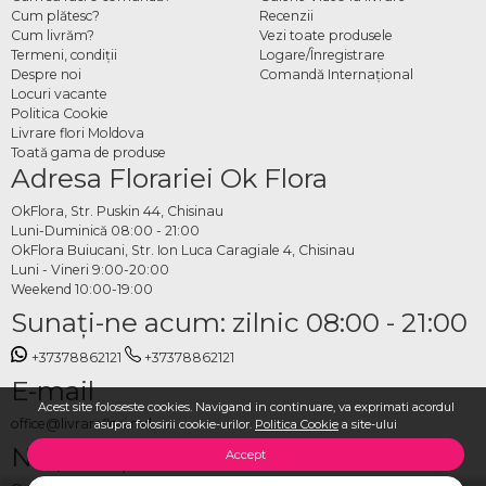
Cum plătesc?
Recenzii
Cum livrăm?
Vezi toate produsele
Termeni, condiţii
Logare/Înregistrare
Despre noi
Comandă Internațional
Locuri vacante
Politica Cookie
Livrare flori Moldova
Toată gama de produse
Adresa Florariei Ok Flora
OkFlora, Str. Puskin 44, Chisinau
Luni-Duminică 08:00 - 21:00
OkFlora Buiucani, Str. Ion Luca Caragiale 4, Chisinau
Luni - Vineri 9:00-20:00
Weekend 10:00-19:00
Sunaţi-ne acum: zilnic 08:00 - 21:00
+37378862121
+37378862121
E-mail
Acest site foloseste cookies. Navigand in continuare, va exprimati acordul
office@livrareflori.md
asupra folosirii cookie-urilor.
Politica Cookie
a site-ului
Ne puteți contacta:
Accept