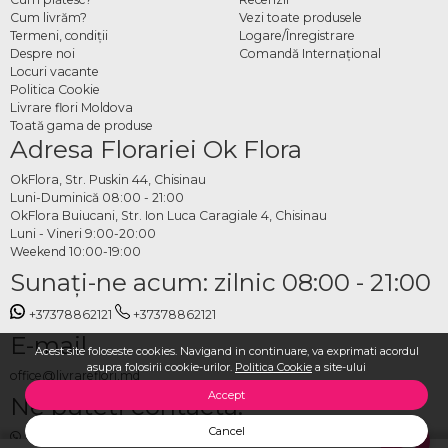
Cum livrăm?
Vezi toate produsele
Termeni, condiţii
Logare/Înregistrare
Despre noi
Comandă Internațional
Locuri vacante
Politica Cookie
Livrare flori Moldova
Toată gama de produse
Adresa Florariei Ok Flora
OkFlora, Str. Puskin 44, Chisinau
Luni-Duminică 08:00 - 21:00
OkFlora Buiucani, Str. Ion Luca Caragiale 4, Chisinau
Luni - Vineri 9:00-20:00
Weekend 10:00-19:00
Sunaţi-ne acum: zilnic 08:00 - 21:00
+37378862121
+37378862121
E-mail
Acest site foloseste cookies. Navigand in continuare, va exprimati acordul
asupra folosirii cookie-urilor.
Politica Cookie
a site-ului
office@livrareflori.md
Accept
Ne puteți contacta:
Cancel
whatsapp
,
messenger