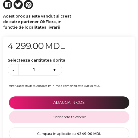
Acest produs este vandut si creat
de catre partener OkFlora, in
functie de localitatea livrarii.
4 299.00
MDL
Selecteaza cantitatea dorita
-
+
Pentru această dată valoarea minimă a comenzii este
550.00
MDL
ADAUGA IN COS
Comanda telefonic
Cumpara in aplicatie cu
4249.00
MDL