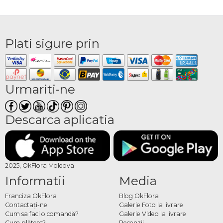
Plati sigure prin
Urmariti-ne
Descarca aplicatia
2025, OkFlora Moldova
Informatii
Media
Franciza OkFlora
Blog OkFlora
Contactaţi-ne
Galerie Foto la livrare
Cum sa faci o comandă?
Galerie Video la livrare
Cum plătesc?
Recenzii