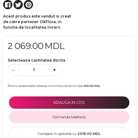
Acest produs este vandut si creat
de catre partener OkFlora, in
functie de localitatea livrarii.
2 069.00
MDL
Selecteaza cantitatea dorita
-
+
Pentru această dată valoarea minimă a comenzii este
550.00
MDL
ADAUGA IN COS
Comanda telefonic
Cumpara in aplicatie cu
2019.00
MDL