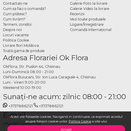
Contactaţi-ne
Galerie Foto la livrare
Cum sa faci o comandă?
Galerie Video la livrare
Cum plătesc?
Recenzii
Cum livrăm?
Vezi toate produsele
Termeni, condiţii
Logare/Înregistrare
Despre noi
Comandă Internațional
Locuri vacante
Politica Cookie
Livrare flori Moldova
Toată gama de produse
Adresa Florariei Ok Flora
OkFlora, Str. Puskin 44, Chisinau
Luni-Duminică 08:00 - 21:00
OkFlora Buiucani, Str. Ion Luca Caragiale 4, Chisinau
Luni - Vineri 9:00-20:00
Weekend 10:00-19:00
Sunaţi-ne acum: zilnic 08:00 - 21:00
+37378862121
+37378862121
E-mail
Acest site foloseste cookies. Navigand in continuare, va exprimati acordul
asupra folosirii cookie-urilor.
Politica Cookie
a site-ului
office@livrareflori.md
Accept