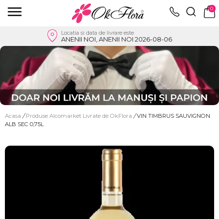
0
Locatia si data de livrare este
ANENII NOI, ANENII NOI 2026-08-06
Acasa
/
Produse Alcomarket Livrate de OkFlora
/
VIN TIMBRUS SAUVIGNON
ALB SEC 0,75L