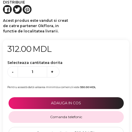
DISTRIBUIE
Acest produs este vandut si creat
de catre partener OkFlora, in
functie de localitatea livrarii.
312.00
MDL
Selecteaza cantitatea dorita
-
+
Pentru această dată valoarea minimă a comenzii este
550.00
MDL
ADAUGA IN COS
Comanda telefonic