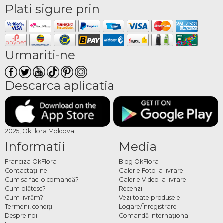
Plati sigure prin
Urmariti-ne
Descarca aplicatia
2025, OkFlora Moldova
Informatii
Media
Franciza OkFlora
Blog OkFlora
Contactaţi-ne
Galerie Foto la livrare
Cum sa faci o comandă?
Galerie Video la livrare
Cum plătesc?
Recenzii
Cum livrăm?
Vezi toate produsele
Termeni, condiţii
Logare/Înregistrare
Despre noi
Comandă Internațional