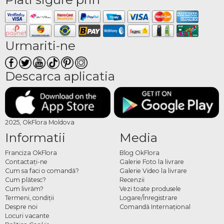
Urmariti-ne
Descarca aplicatia
2025, OkFlora Moldova
Informatii
Media
Franciza OkFlora
Blog OkFlora
Contactaţi-ne
Galerie Foto la livrare
Cum sa faci o comandă?
Galerie Video la livrare
Cum plătesc?
Recenzii
Cum livrăm?
Vezi toate produsele
Termeni, condiţii
Logare/Înregistrare
Despre noi
Comandă Internațional
Locuri vacante