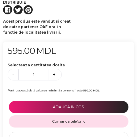
DISTRIBUIE
Acest produs este vandut si creat
de catre partener OkFlora, in
functie de localitatea livrarii.
595.00
MDL
Selecteaza cantitatea dorita
-
+
Pentru această dată valoarea minimă a comenzii este
550.00
MDL
ADAUGA IN COS
Comanda telefonic