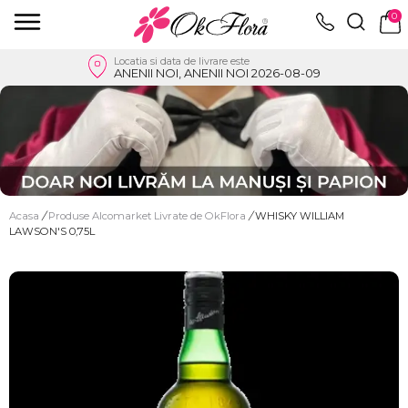
0
Locatia si data de livrare este
ANENII NOI, ANENII NOI 2026-08-09
Acasa
/
Produse Alcomarket Livrate de OkFlora
/
WHISKY WILLIAM
LAWSON'S 0,75L