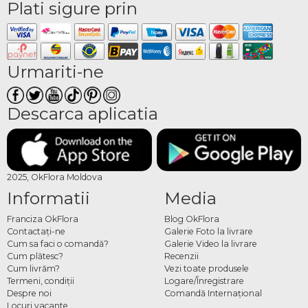
Plati sigure prin
Urmariti-ne
Descarca aplicatia
2025, OkFlora Moldova
Informatii
Media
Franciza OkFlora
Blog OkFlora
Contactaţi-ne
Galerie Foto la livrare
Cum sa faci o comandă?
Galerie Video la livrare
Cum plătesc?
Recenzii
Cum livrăm?
Vezi toate produsele
Termeni, condiţii
Logare/Înregistrare
Despre noi
Comandă Internațional
Locuri vacante