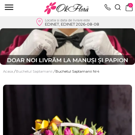
0
Locatia si data de livrare este
EDINET, EDINET 2026-08-08
Acasa
/
Buchetul Saptamanii
/
Buchetul Saptamanii Nr4