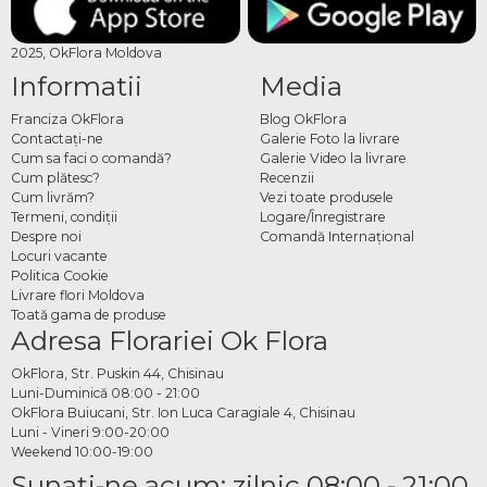
2025, OkFlora Moldova
Informatii
Media
Franciza OkFlora
Blog OkFlora
Contactaţi-ne
Galerie Foto la livrare
Cum sa faci o comandă?
Galerie Video la livrare
Cum plătesc?
Recenzii
Cum livrăm?
Vezi toate produsele
Termeni, condiţii
Logare/Înregistrare
Despre noi
Comandă Internațional
Locuri vacante
Politica Cookie
Livrare flori Moldova
Toată gama de produse
Adresa Florariei Ok Flora
OkFlora, Str. Puskin 44, Chisinau
Luni-Duminică 08:00 - 21:00
OkFlora Buiucani, Str. Ion Luca Caragiale 4, Chisinau
Luni - Vineri 9:00-20:00
Weekend 10:00-19:00
Sunaţi-ne acum: zilnic 08:00 - 21:00