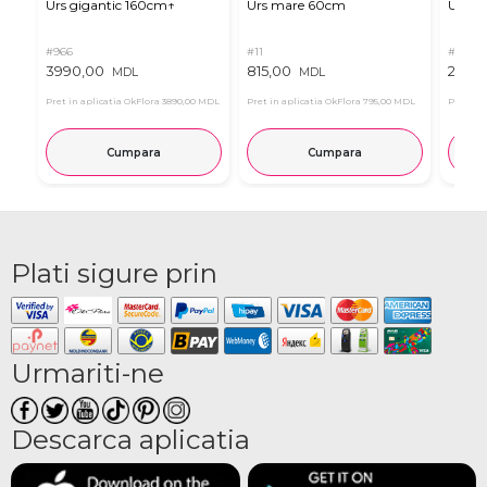
Urs gigantic 160cm↑
Urs mare 60cm
Urs de
#966
#11
#4939
3990,00
815,00
2835
MDL
MDL
Pret in aplicatia OkFlora
3890,00 MDL
Pret in aplicatia OkFlora
795,00 MDL
Pret in 
Cumpara
Cumpara
Plati sigure prin
Urmariti-ne
Descarca aplicatia