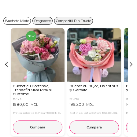
Buchete Mixte
Dragobete
Compozitii Din Fructe
New
Buchet cu Hortensie,
Buchet cu Bujor, Lisianthus
Buchet
Trandafiri Silva Pink si
și Garoafe
și Dali
Eustome
#7805
#8490
#8633
1980,00
1995,00
1490,
MDL
MDL
Pret in aplicatia OkFlora
1950,00 MDL
Pret in aplicatia OkFlora
1955,00 MDL
Pret in 
Cumpara
Cumpara