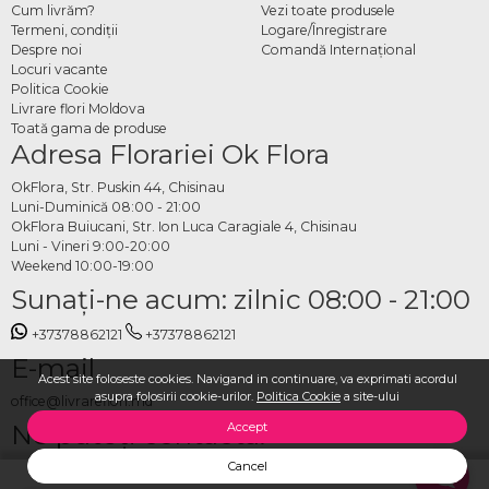
Cum livrăm?
Vezi toate produsele
Termeni, condiţii
Logare/Înregistrare
Despre noi
Comandă Internațional
Locuri vacante
Politica Cookie
Livrare flori Moldova
Toată gama de produse
Adresa Florariei Ok Flora
OkFlora, Str. Puskin 44, Chisinau
Luni-Duminică 08:00 - 21:00
OkFlora Buiucani, Str. Ion Luca Caragiale 4, Chisinau
Luni - Vineri 9:00-20:00
Weekend 10:00-19:00
Sunaţi-ne acum: zilnic 08:00 - 21:00
+37378862121
+37378862121
E-mail
Acest site foloseste cookies. Navigand in continuare, va exprimati acordul
asupra folosirii cookie-urilor.
Politica Cookie
a site-ului
office@livrareflori.md
Ne puteți contacta:
Accept
Cancel
whatsapp
,
messenger