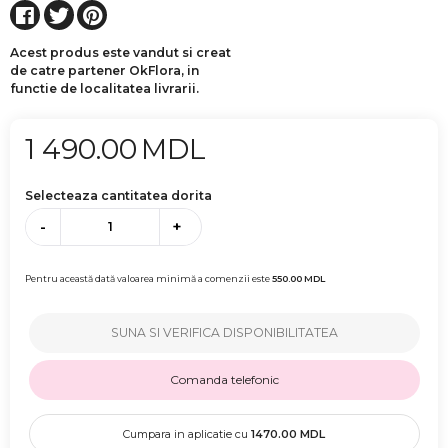
Acest produs este vandut si creat
de catre partener OkFlora, in
functie de localitatea livrarii.
1 490.00
MDL
Selecteaza cantitatea dorita
-
+
Pentru această dată valoarea minimă a comenzii este
550.00
MDL
SUNA SI VERIFICA DISPONIBILITATEA
Comanda telefonic
Cumpara in aplicatie cu
1470.00
MDL