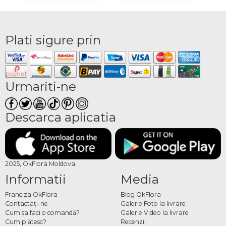
Plati sigure prin
Urmariti-ne
Descarca aplicatia
2025, OkFlora Moldova
Informatii
Media
Franciza OkFlora
Blog OkFlora
Contactaţi-ne
Galerie Foto la livrare
Cum sa faci o comandă?
Galerie Video la livrare
Cum plătesc?
Recenzii