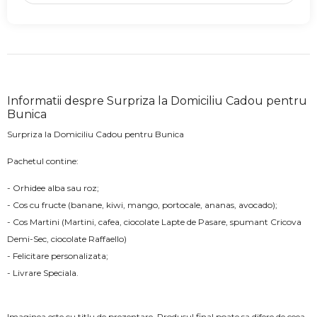
Informatii despre Surpriza la Domiciliu Cadou pentru
Bunica
Surpriza la Domiciliu Cadou pentru Bunica
Pachetul contine:
- Orhidee alba sau roz;
- Cos cu fructe (banane, kiwi, mango, portocale, ananas, avocado);
- Cos Martini (Martini, cafea, ciocolate Lapte de Pasare, spumant Cricova
Demi-Sec, ciocolate Raffaello)
- Felicitare personalizata;
- Livrare Speciala.
Imaginea este cu titlu de prezentare. Produsul final poate sa difere de ceea