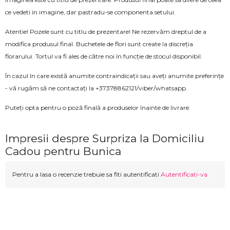
ce vedeti in imagine, dar pastradu-se componenta setului.
Atentie! Pozele sunt cu titlu de prezentare! Ne rezervăm dreptul de a
modifica produsul final. Buchetele de flori sunt create la discreția
florarului. Tortul va fi ales de către noi în funcție de stocul disponibil.
În cazul în care există anumite contraindicații sau aveți anumite preferințe
- vă rugăm să ne contactați la +37378862121/viber/whatsapp.
Puteți opta pentru o poză finală a produselor înainte de livrare.
Impresii despre Surpriza la Domiciliu
Cadou pentru Bunica
Pentru a lasa o recenzie trebuie sa fiti autentificati
Autentificati-va