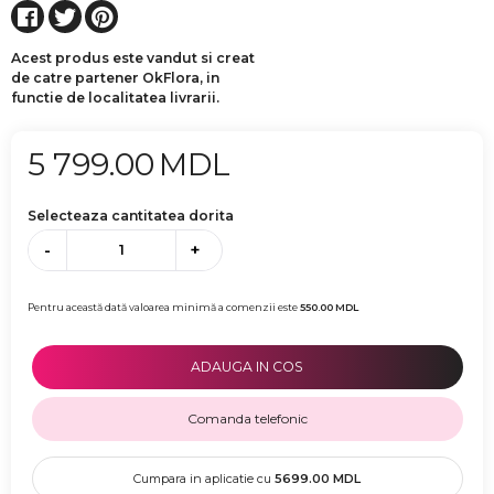
Acest produs este vandut si creat
de catre partener OkFlora, in
functie de localitatea livrarii.
5 799.00
MDL
Selecteaza cantitatea dorita
-
+
Pentru această dată valoarea minimă a comenzii este
550.00
MDL
ADAUGA IN COS
Comanda telefonic
Cumpara in aplicatie cu
5699.00
MDL