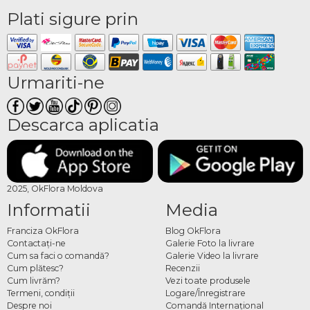
Plati sigure prin
Urmariti-ne
Descarca aplicatia
2025, OkFlora Moldova
Informatii
Media
Franciza OkFlora
Blog OkFlora
Contactaţi-ne
Galerie Foto la livrare
Cum sa faci o comandă?
Galerie Video la livrare
Cum plătesc?
Recenzii
Cum livrăm?
Vezi toate produsele
Termeni, condiţii
Logare/Înregistrare
Despre noi
Comandă Internațional