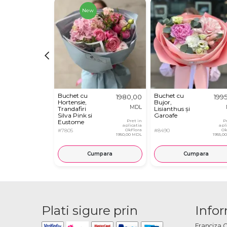
New
Buchet cu
Buchet cu
1980,00
199
Hortensie,
Bujor,
MDL
Trandafiri
Lisianthus și
Silva Pink si
Garoafe
Eustome
Pret in
P
aplicatia
apl
#7805
OkFlora
#8490
Ok
1950,00 MDL
1955,0
Cumpara
Cumpara
Plati sigure prin
Infor
Franciza 