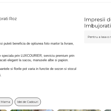
orati Roz
Impresii d
Imbujorat
Pentru a lasa o r
 si puteti beneficia de optiunea foto martor la livrare, 
rare speciala prin LUXCOURIER, serviciu premium prin 
bracati elegant la sacou, manusele albe si papion.
tele si florile pot varia in functie de sezon si stocul 
i.
u Mama
Idei de Cadouri