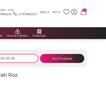
:00 - 21:00
0
MDL
RO
78862121
+37378862121
ei
Nunta si Botez
Funerare
Vezi Produsele
ati Roz