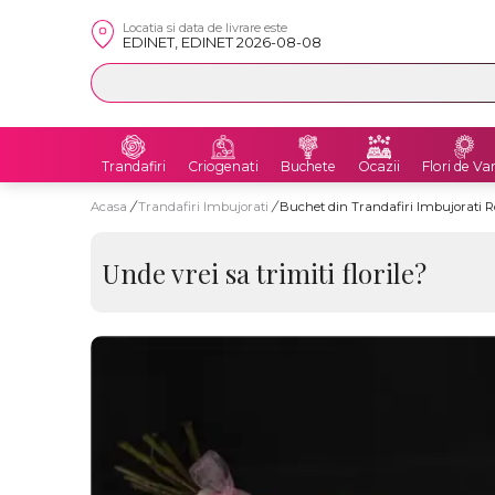
Locatia si data de livrare este
EDINET, EDINET 2026-08-08
Trandafiri
Criogenati
Buchete
Ocazii
Flori de Va
Acasa
/
Trandafiri Imbujorati
/
Buchet din Trandafiri Imbujorati 
Unde vrei sa trimiti florile?