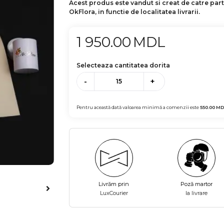
Acest produs este vandut si creat de catre par
OkFlora, in functie de localitatea livrarii.
1 950.00
MDL
Selecteaza cantitatea dorita
-
+
Pentru această dată valoarea minimă a comenzii este
550.00
MD
Livrăm prin
Poză martor
LuxCourier
la livrare