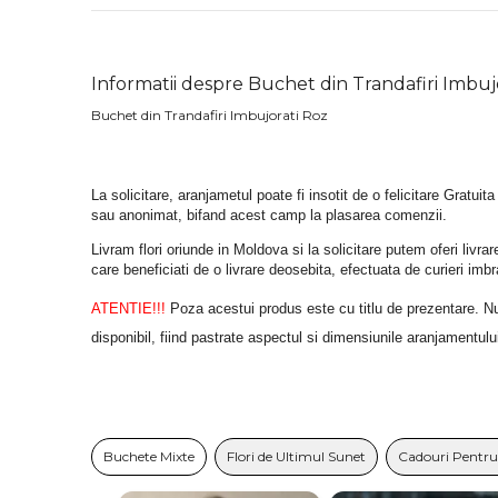
Informatii despre Buchet din Trandafiri Imbuj
Buchet din Trandafiri Imbujorati Roz
La solicitare, aranjametul poate fi insotit de o felicitare Gratuita
sau anonimat, bifand acest camp la plasarea comenzii.
Livram flori oriunde in Moldova si la solicitare putem oferi liv
care beneficiati de o livrare deosebita, efectuata de curieri im
ATENTIE!!!
 Poza acestui produs este cu titlu de prezentare. Nuan
disponibil, fiind pastrate aspectul si dimensiunile aranjamentulu
Buchete Mixte
Flori de Ultimul Sunet
Cadouri Pentr