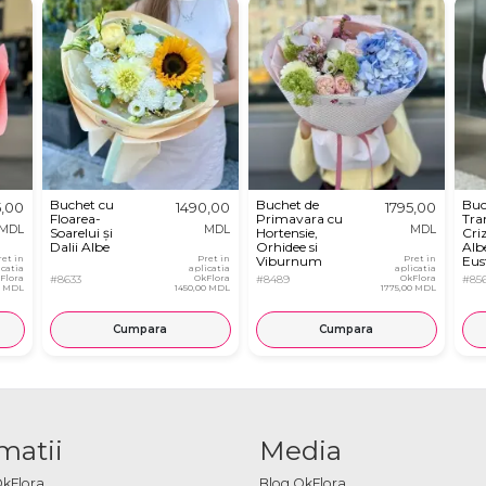
Buchet cu
Buchet de
Buc
5,00
1490,00
1795,00
Floarea-
Primavara cu
Tra
MDL
MDL
MDL
Soarelui și
Hortensie,
Cri
Dalii Albe
Orhidee si
Albe
ret in
Pret in
Viburnum
Pret in
Eu
icatia
aplicatia
aplicatia
Flora
#8633
OkFlora
#8489
OkFlora
#85
0 MDL
1450,00 MDL
1775,00 MDL
Cumpara
Cumpara
matii
Media
OkFlora
Blog OkFlora