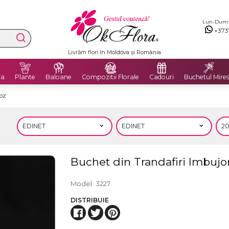
Lun-Dum: 8
+373
Livrare Gratuită în Chișinău și București
ra
Plante
Baloane
Compozitii Florale
Cadouri
Buchetul Mires
Roz
Buchet din Trandafiri Imbujor
Model
3227
DISTRIBUIE