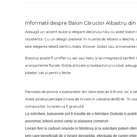
Informatii despre Balon Cărucior Albastru din 
Adaugă un accent dulce și elegant decorului tău cu acest balon în
rezistentă. Cu un design pastelat în nuanțe de albastru deschis, d
este alegerea ideală pentru baby shower, botez sau aniversarea
Balonul poate fi umflat cu aer sau heliu și se integrează perfect 
aranjamente florale. Roțile stilizate și baldachinul curbat adaug
băieței, cât și pentru fetițe.
Perioada de plutire a baloanelor din latex este de 6-8 ore, iar a cel
Acest produs percepe o taxa de livrare in valoane de 85 lei.
În ca
compoziție, livrarea va fi gratuită.
La solicitare, baloanele pot fi insotite de o felicitare Gratuita si putet
anonimat, bifand acest camp la plasarea comenzii.
Livram flori si cadouri oriunde in Moldova si la solicitare putem of
prin care beneficiati de o livrare deosebita, efectuata de curieri im