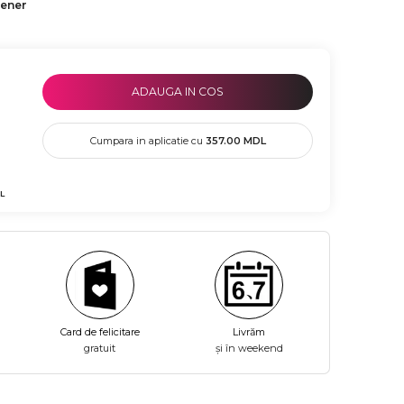
tener
ADAUGA IN COS
Cumpara in aplicatie cu
357.00
MDL
L
Card de felicitare
Livrăm
gratuit
și în weekend