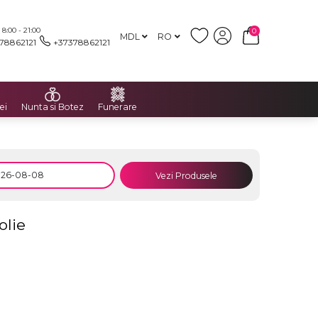
:00 - 21:00
0
MDL
RO
78862121
+37378862121
ei
Nunta si Botez
Funerare
Vezi Produsele
olie