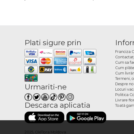
Plati sigure prin
Infor
Franciza 
Contactaţ
Cum sa fa
Cum plăte
Cum livră
Termeni, co
Despre no
Urmariti-ne
Locuri va
Politica C
Livrare fl
Descarca aplicatia
Toată gam
2025, OkFlora Moldova