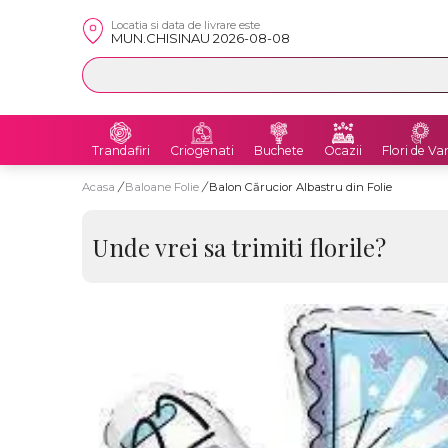
Locatia si data de livrare este
MUN.CHISINAU 2026-08-08
Trandafiri
Criogenati
Buchete
Ocazii
Flori de Va
Acasa
/
Baloane Folie
/
Balon Cărucior Albastru din Folie
Unde vrei sa trimiti florile?