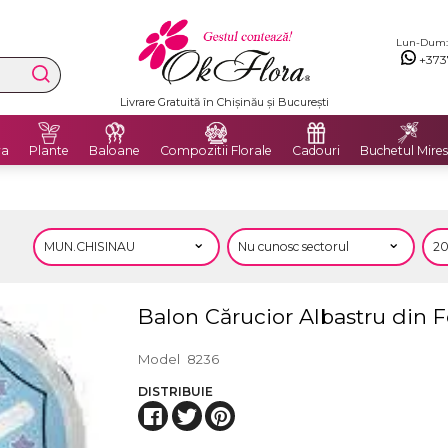
Lun-Dum: 8
+373
Livrare Gratuită în Chișinău și București
ra
Plante
Baloane
Compozitii Florale
Cadouri
Buchetul Mires
Balon Cărucior Albastru din F
Model
8236
DISTRIBUIE