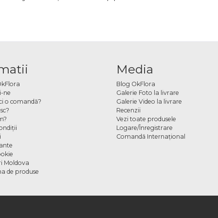
matii
Media
OkFlora
Blog OkFlora
i-ne
Galerie Foto la livrare
ci o comandă?
Galerie Video la livrare
sc?
Recenzii
m?
Vezi toate produsele
ndiţii
Logare/Înregistrare
i
Comandă Internațional
cante
ookie
ori Moldova
a de produse