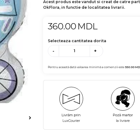
Acest produs este vandut si creat de catre par
OkFlora, in functie de localitatea livrarii.
360.00
MDL
Selecteaza cantitatea dorita
-
+
Pentru această dată valoarea minimă a comenzii este
550.00
MD
Livrăm prin
Poză martor
LuxCourier
la livrare