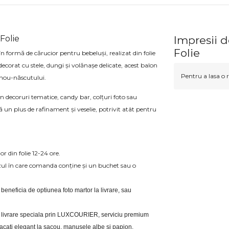
Folie
Impresii d
Folie
 formă de cărucior pentru bebeluși, realizat din folie
ecorat cu stele, dungi și volănașe delicate, acest balon
Pentru a lasa o r
 nou-născutului.
în decoruri tematice, candy bar, colțuri foto sau
ă un plus de rafinament și veselie, potrivit atât pentru
or din folie 12-24 ore.
zul în care comanda conține și un buchet sau o
i beneficia de optiunea foto martor la livrare, sau 
eri livrare speciala prin LUXCOURIER, serviciu premium 
bracati elegant la sacou, manusele albe si papion.