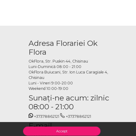
Adresa Florariei Ok
Flora
OkFlora, Str. Puskin 44, Chisinau
Luni-Duminică 08:00 - 21:00
OkFlora Buiucani, Str. Ion Luca Caragiale 4,
Chisinau
Luni - Vineri 9:00-20:00
Weekend 10:00-19:00
Sunaţi-ne acum: zilnic
08:00 - 21:00
+37378862121
+37378862121
E-mail
Accept
office@livrareflori.md