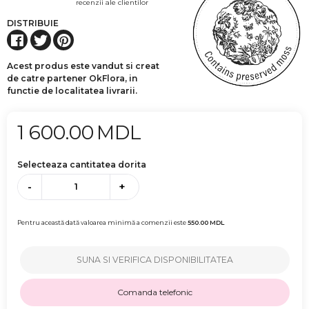
recenzii ale clientilor
DISTRIBUIE
Acest produs este vandut si creat
de catre partener OkFlora, in
functie de localitatea livrarii.
1 600.00
MDL
Selecteaza cantitatea dorita
-
+
Pentru această dată valoarea minimă a comenzii este
550.00
MDL
SUNA SI VERIFICA DISPONIBILITATEA
Comanda telefonic