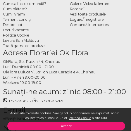
Cum sa faci o comandă?
Galerie Video la livrare
Cum plătesc?
Recenzii
Cum livrăm?
Vezi toate produsele
Termeni, condiţii
Logare/Înregistrare
Despre noi
Comandă Internațional
Locuri vacante
Politica Cookie
Livrare flori Moldova
Toată gama de produse
Adresa Florariei Ok Flora
OkFlora, Str. Puskin 44, Chisinau
Luni-Duminică 08:00 - 21:00
OkFlora Buiucani, Str. Ion Luca Caragiale 4, Chisinau
Luni - Vineri 9:00-20:00
Weekend 10:00-19:00
Sunaţi-ne acum: zilnic 08:00 - 21:00
+37378862121
+37378862121
E-mail
Acest site foloseste cookies. Navigand in continuare, va exprimati acordul
asupra folosirii cookie-urilor.
Politica Cookie
a site-ului
office@livrareflori.md
Ne puteți contacta:
Accept