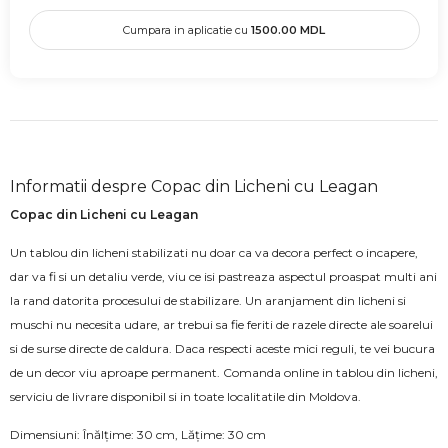
Cumpara in aplicatie cu
1500.00
MDL
Informatii despre Copac din Licheni cu Leagan
Copac din Licheni cu Leagan
Un tablou din licheni stabilizati nu doar ca va decora perfect o incapere,
dar va fi si un detaliu verde, viu ce isi pastreaza aspectul proaspat multi ani
la rand datorita procesului de stabilizare. Un aranjament din licheni si
muschi nu necesita udare, ar trebui sa fie feriti de razele directe ale soarelui
si de surse directe de caldura. Daca respecti aceste mici reguli, te vei bucura
de un decor viu aproape permanent. Comanda online in tablou din licheni,
serviciu de livrare disponibil si in toate localitatile din Moldova.
Dimensiuni: Înălțime: 30 cm, Lățime: 30 cm