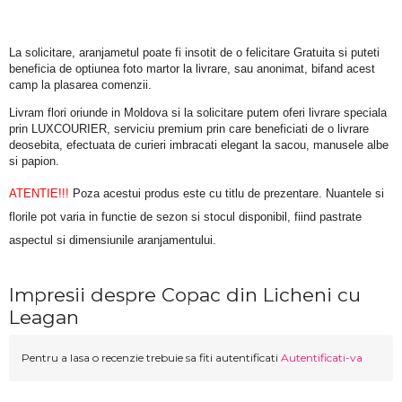
La solicitare, aranjametul poate fi insotit de o felicitare Gratuita si puteti 
beneficia de optiunea foto martor la livrare, sau anonimat, bifand acest 
camp la plasarea comenzii.
Livram flori oriunde in Moldova si la solicitare putem oferi livrare speciala 
prin LUXCOURIER, serviciu premium prin care beneficiati de o livrare 
deosebita, efectuata de curieri imbracati elegant la sacou, manusele albe 
si papion.
ATENTIE!!!
 Poza acestui produs este cu titlu de prezentare. Nuantele si 
florile pot varia in functie de sezon si stocul disponibil, fiind pastrate 
aspectul si dimensiunile aranjamentului.
Impresii despre Copac din Licheni cu
Leagan
Pentru a lasa o recenzie trebuie sa fiti autentificati
Autentificati-va