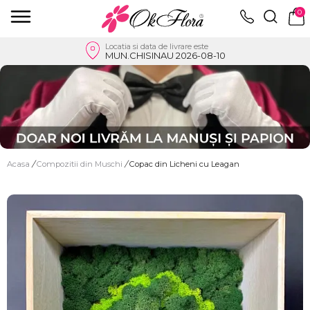
0
Locatia si data de livrare este
MUN.CHISINAU 2026-08-10
Acasa
/
Compozitii din Muschi
/
Copac din Licheni cu Leagan