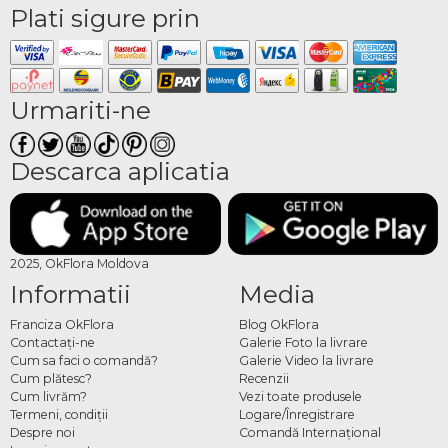
Plati sigure prin
Urmariti-ne
Descarca aplicatia
2025, OkFlora Moldova
Informatii
Media
Franciza OkFlora
Blog OkFlora
Contactaţi-ne
Galerie Foto la livrare
Cum sa faci o comandă?
Galerie Video la livrare
Cum plătesc?
Recenzii
Cum livrăm?
Vezi toate produsele
Termeni, condiţii
Logare/Înregistrare
Despre noi
Comandă Internațional