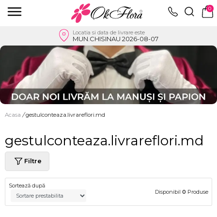
0
Locatia si data de livrare este
MUN.CHISINAU 2026-08-07
Acasa
/
gestulconteaza.livrareflori.md
gestulconteaza.livrareflori.md
Filtre
Sortează după
Disponibil
0
Produse