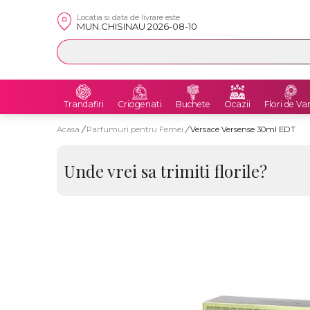
Locatia si data de livrare este
MUN.CHISINAU 2026-08-10
Trandafiri
Criogenati
Buchete
Ocazii
Flori de Va
Acasa
/
Parfumuri pentru Femei
/
Versace Versense 30ml EDT
Unde vrei sa trimiti florile?