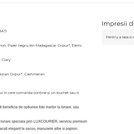
Impresii 
BAȚI
Pentru a lasa o r
mon, Piper negru din Madagascar Orpur*, Elemi
 Clary
onezian Orpur*, Cashmeran
azul în care comanda conține și un buchet sau o
eti beneficia de optiunea foto martor la livrare, sau 
eri livrare speciala prin LUXCOURIER, serviciu premium 
bracati elegant la sacou, manusele albe si papion.