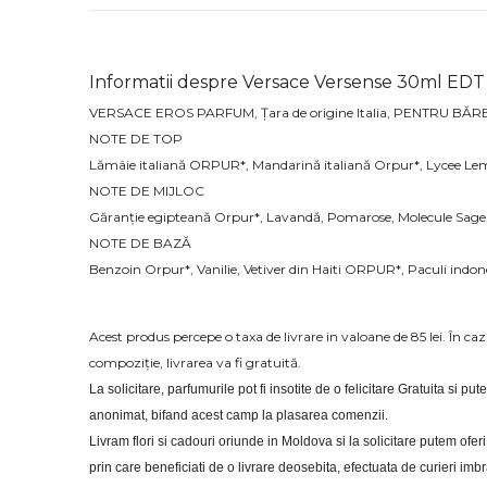
Informatii despre Versace Versense 30ml EDT
VERSACE EROS PARFUM, Țara de origine Italia, PENTRU BĂR
NOTE DE TOP
Lămâie italiană ORPUR*, Mandarină italiană Orpur*, Lycee Le
NOTE DE MIJLOC
Găranție egipteană Orpur*, Lavandă, Pomarose, Molecule Sage,
NOTE DE BAZĂ
Benzoin Orpur*, Vanilie, Vetiver din Haiti ORPUR*, Paculi ind
Acest produs percepe o taxa de livrare in valoane de 85 lei. În c
compoziție, livrarea va fi gratuită.
La solicitare, parfumurile pot fi insotite de o felicitare Gratuita si put
anonimat, bifand acest camp la plasarea comenzii.
Livram flori si cadouri oriunde in Moldova si la solicitare putem of
prin care beneficiati de o livrare deosebita, efectuata de curieri im