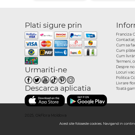
Plati sigure prin
Infor
Franciza 
Contactaţ
Cum sa fa
Cum plăte
Cum livră
Termeni, co
Despre no
Urmariti-ne
Locuri va
Politica C
Livrare fl
Descarca aplicatia
Toată gam
2025, OkFlora Moldova
Acest site foloseste cookies. Navigand in continu