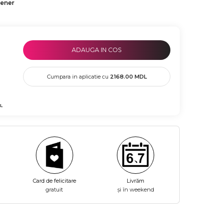
tener
ADAUGA IN COS
Cumpara in aplicatie cu
2168.00
MDL
L
Card de felicitare
Livrăm
gratuit
și în weekend