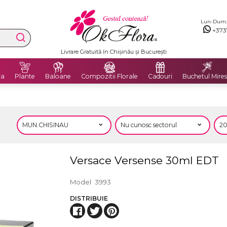
Lun-Dum: 8
+373
Livrare Gratuită în Chișinău și București
ra
Plante
Baloane
Compozitii Florale
Cadouri
Buchetul Mires
Versace Versense 30ml EDT
Model
3993
DISTRIBUIE