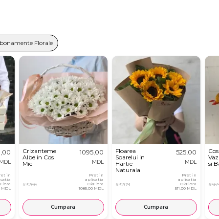
bonamente Florale
Crizanteme
Floarea
Cos 
9,00
1095,00
525,00
Albe in Cos
Soarelui in
Vaz
MDL
MDL
MDL
Mic
Hartie
si B
Naturala
ret in
Pret in
Pret in
icatia
aplicatia
aplicatia
Flora
#3266
OkFlora
#3209
OkFlora
#56
0 MDL
1085,00 MDL
511,00 MDL
Cumpara
Cumpara