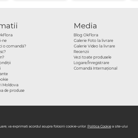
matii
Media
OkFlora
Blog OkFlora
i-ne
Galerie Foto la livrare
ci o comandă?
Galerie Video la livrare
sc?
Recenzii
m?
Vezi toate produsele
ndiţii
Logare/Înregistrare
i
Comandă Internațional
cante
ookie
ori Moldova
a de produse
are, va exprimati acordul asupra folosirii cookie-urilor.
Politica Cookie
a site-ului