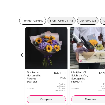
Flori de Toamna
Flori Pentru Fina
Dor de Casa
A
Buchet cu
Lădiță cu 3
1440,00
179
Hortensii si
Sticle de Vin,
MDL
Floarea
Struguri și
Soarelui
Meteorit
Pret in
P
aplicatia
apl
#3226
OkFlora
#2989
Ok
1390,00 MDL
1699,0
Cumpara
Cumpara