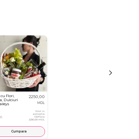
cu Flori,
2250,00
a, Dulciuri
MDL
aileys
Pret in
aplicatia
93
OkFlora
2230,00 MDL
Cumpara