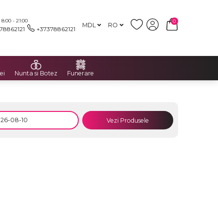
:00 - 21:00
0
MDL
RO
78862121
+37378862121
ei
Nunta si Botez
Funerare
Vezi Produsele