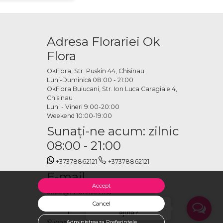
Adresa Florariei Ok
Flora
OkFlora, Str. Puskin 44, Chisinau
Luni-Duminică 08:00 - 21:00
OkFlora Buiucani, Str. Ion Luca Caragiale 4,
Chisinau
Luni - Vineri 9:00-20:00
Weekend 10:00-19:00
Sunaţi-ne acum: zilnic
08:00 - 21:00
+37378862121
+37378862121
E-mail
Accept
office@livrareflori.md
Ne puteți contacta:
Cancel
Salut, cu ce te putem
ajuta?
whatsapp
,
messenger
Administreaza Preferintele