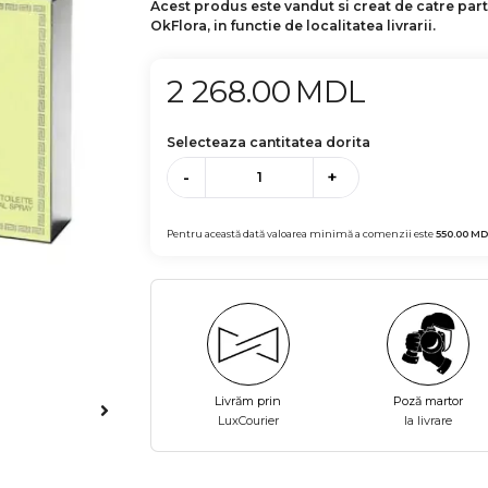
Acest produs este vandut si creat de catre par
OkFlora, in functie de localitatea livrarii.
2 268.00
MDL
Selecteaza cantitatea dorita
-
+
Pentru această dată valoarea minimă a comenzii este
550.00
MD
Livrăm prin
Poză martor
LuxCourier
la livrare