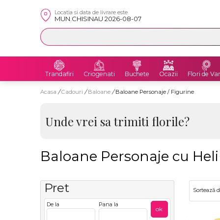
Locatia si data de livrare este
MUN.CHISINAU 2026-08-07
Trandafiri
Criogenati
Buchete
Ocazii
Flori de Va
Acasa
/
Cadouri
/
Baloane
/
Baloane Personaje / Figurine
Unde vrei sa trimiti florile?
Baloane Personaje cu Heli
Pret
Sortează 
De la
Pana la
ok