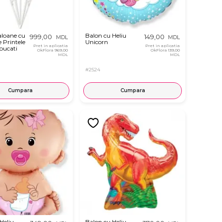
aloane cu
Balon cu Heliu
999,00
149,00
MDL
MDL
e Printele
Unicorn
Pret in aplicatia
Pret in aplicatia
bucati
OkFlora
969,00
OkFlora
139,00
MDL
MDL
#2524
Cumpara
Cumpara
Heliu
Balon cu Heliu