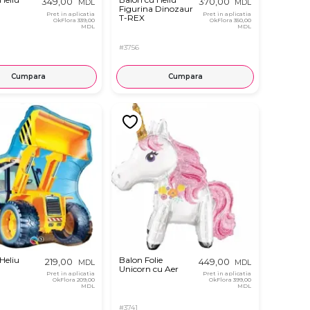
349,00
370,00
MDL
MDL
Figurina Dinozaur
Pret in aplicatia
Pret in aplicatia
T-REX
OkFlora
339,00
OkFlora
350,00
MDL
MDL
#3756
Cumpara
Cumpara
Heliu
Balon Folie
219,00
449,00
MDL
MDL
Unicorn cu Aer
Pret in aplicatia
Pret in aplicatia
OkFlora
209,00
OkFlora
399,00
MDL
MDL
#3741