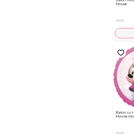
Mouse
#2532
Balon cu H
Minnie Mo
#2533