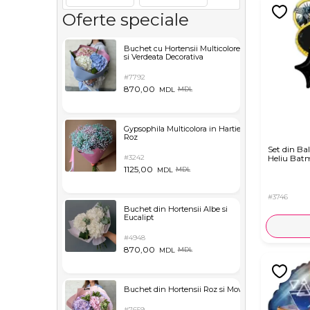
Oferte speciale
Buchet cu Hortensii Multicolore
si Verdeata Decorativa
#7792
870,00
MDL
MDL
Gypsophila Multicolora in Hartie
Roz
Set din Ba
#3242
Heliu Bat
1125,00
MDL
MDL
#3746
Buchet din Hortensii Albe si
Eucalipt
#4948
870,00
MDL
MDL
Buchet din Hortensii Roz si Mov
#7659