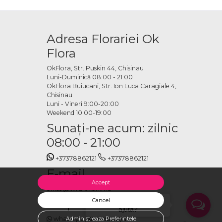
te florale.
bile
Adresa Florariei Ok
formers, prințese Disney, unicorni, maimuțe și multe alte personaje
Flora
 de până la 9 zile, în diverse dimensiuni. Fiecare balon poate fi
OkFlora, Str. Puskin 44, Chisinau
Luni-Duminică 08:00 - 21:00
gurine cu heliu online
OkFlora Buiucani, Str. Ion Luca Caragiale 4,
Chisinau
Luni - Vineri 9:00-20:00
anda. Echipa OkFlora se ocupă de pregătire și livrare la timp, astfel
Weekend 10:00-19:00
Sunaţi-ne acum: zilnic
08:00 - 21:00
+37378862121
+37378862121
E-mail
Accept
office@livrareflori.md
Ne puteți contacta:
Cancel
Salut, cu ce te putem
ajuta?
whatsapp
,
messenger
Administreaza Preferintele