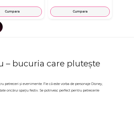
Cumpara
Cumpara
u – bucuria care plutește
tru petreceri și evenimente. Fie că este vorba de personaje Disney,
te oricărui spațiu festiv. Se potrivesc perfect pentru petrecerile
 OkFlora găsești o selecție variată de baloane cu heliu personaje și
etreceri și evenimente
ă creezi o atmosferă specială, baloanele personaje și figurine cu heliu
ătită cu atenție și livrată la adresa indicată, la timp pentru