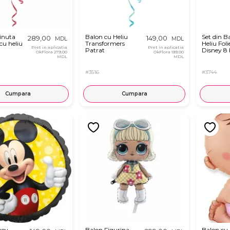
inuta
Balon cu Heliu
Set din B
289,00
149,00
MDL
MDL
u heliu
Transformers
Heliu Foli
Pret in aplicatia
Pret in aplicatia
Patrat
Disney 8 
OkFlora
279,00
OkFlora
139,00
MDL
MDL
#3516
#3744
Cumpara
Cumpara
key
Balon Figurina
Balon cu 