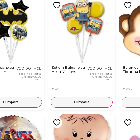
loane cu
Set din Baloane cu
Balon cu 
790,00
790,00
MDL
MDL
man
Heliu Minions
Figurina
Pret in aplicatia
Pret in aplicatia
OkFlora
780,00
OkFlora
780,00
MDL
MDL
#3751
#3743
Cumpara
Cumpara