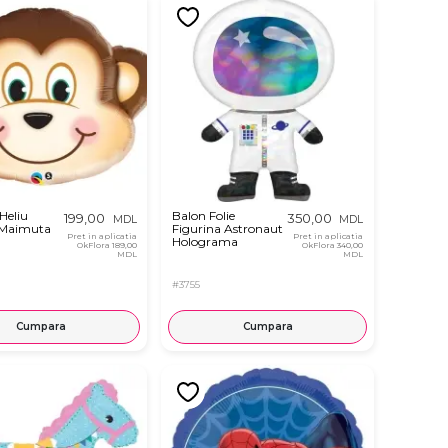
Heliu
Balon Folie
199,00
350,00
MDL
MDL
 Maimuta
Figurina Astronaut
Pret in aplicatia
Pret in aplicatia
Holograma
OkFlora
189,00
OkFlora
340,00
MDL
MDL
#3755
Cumpara
Cumpara