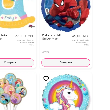
Heliu
Balon cu Heliu
279,00
149,00
MDL
MDL
ie
Spider Man
Pret in aplicatia
Pret in aplicatia
OkFlora
269,00
OkFlora
139,00
MDL
MDL
#3513
Cumpara
Cumpara