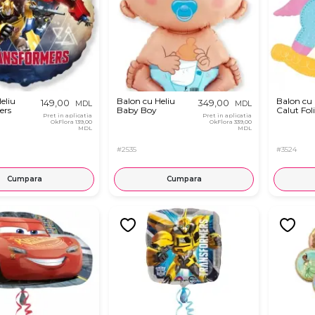
eliu
Balon cu Heliu
Balon cu 
149,00
349,00
MDL
MDL
ers
Baby Boy
Calut Fol
Pret in aplicatia
Pret in aplicatia
OkFlora
139,00
OkFlora
339,00
MDL
MDL
#2535
#3524
Cumpara
Cumpara