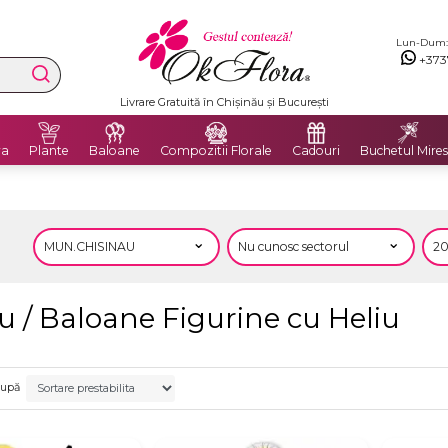
Lun-Dum: 8
+373
Livrare Gratuită în Chișinău și București
ra
Plante
Baloane
Compozitii Florale
Cadouri
Buchetul Mires
u / Baloane Figurine cu Heliu
după