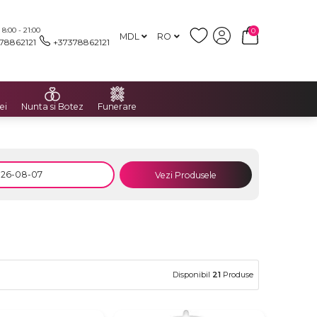
:00 - 21:00
0
MDL
RO
78862121
+37378862121
ei
Nunta si Botez
Funerare
Vezi Produsele
Disponibil
21
Produse