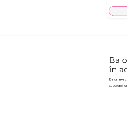
Balo
în a
Baloanele cu
supereroi, u
copiilor, da
figurine, dis
Balo
O zi de nașt
sunt element