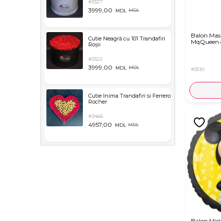
#3327
3999,00
MDL
MDL
Balon Mas
Cutie Neagră cu 101 Trandafiri
MqQueen c
Roșii
#3322
3999,00
MDL
MDL
#3510
Cutie Inima Trandafiri si Ferrero
Rocher
#3466
4957,00
MDL
MDL
Balon Mic