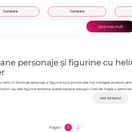
Cumpara
Cumpara
Vezi mai mult
ane personaje și figurine cu heli
er
 heliu în formă de personaje și figurine sunt printre cele mai îndrăgite accesorii pen
nicorni sau alte figurine tematice, aceste baloane adaugă o notă de magie și personalita
r și adulții se bucură de ele, pentru că fiecare păstrează în suflet ceva din copilărie. La
Vezi tot textul
ponibile cu livrare.
ane personaje cu heliu pentru p
ere pentru copii, o petrecere tematică, o surpriză sau orice alt eveniment în care vrei s
1
2
Pagini
ul care transformă decorurile în ceva cu adevărat memorabil. Fiecare comandă este preg