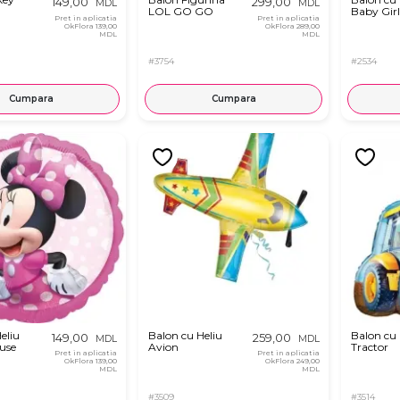
149,00
299,00
MDL
MDL
LOL GO GO
Baby Girl
Pret in aplicatia
Pret in aplicatia
OkFlora
139,00
OkFlora
289,00
MDL
MDL
#3754
#2534
Cumpara
Cumpara
eliu
Balon cu Heliu
Balon cu 
149,00
259,00
MDL
MDL
use
Avion
Tractor
Pret in aplicatia
Pret in aplicatia
OkFlora
139,00
OkFlora
249,00
MDL
MDL
#3509
#3514