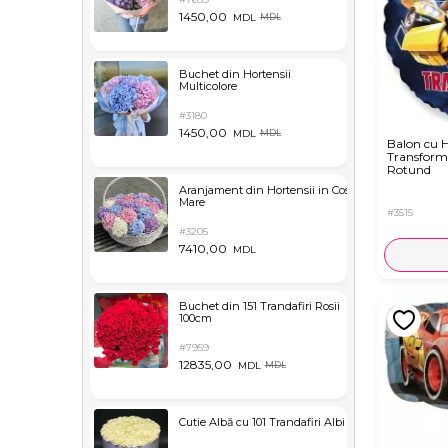
1450,00
MDL
MDL
Buchet din Hortensii
Multicolore
#3180
1450,00
MDL
MDL
Balon cu H
Transform
Rotund
Aranjament din Hortensii in Cos
Mare
#3515
#3205
7410,00
MDL
Buchet din 151 Trandafiri Rosii
100cm
#7959
12835,00
MDL
MDL
Cutie Albă cu 101 Trandafiri Albi