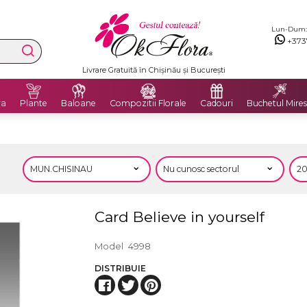
Lun-Dum: 8
+373
Livrare Gratuită în Chișinău și București
ra
Plante
Baloane
Compozitii Florale
Cadouri
Buchetul Mires
Card Believe in yourself
Model
4998
DISTRIBUIE