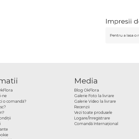
Impresii d
Pentru a lasa o r
matii
Media
OkFlora
Blog OkFlora
i-ne
Galerie Foto la livrare
ci o comandă?
Galerie Video la livrare
sc?
Recenzii
m?
Vezi toate produsele
ndiţii
Logare/Înregistrare
i
Comandă Internațional
cante
ookie