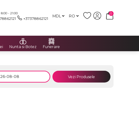
:00 - 21:00
0
MDL
RO
78862121
+37378862121
ei
Nunta si Botez
Funerare
Vezi Produsele