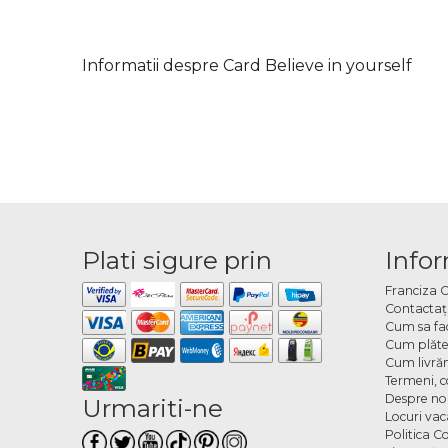
Informatii despre Card Believe in yourself
Plati sigure prin
Infor
Franciza 
Contactaţ
Cum sa fa
Cum plăte
Cum livră
Termeni, co
Despre no
Urmariti-ne
Locuri va
Politica C