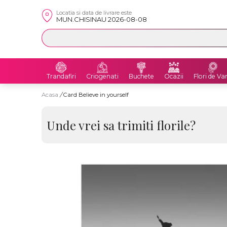
Locatia si data de livrare este
MUN.CHISINAU 2026-08-08
Trandafiri
Criogenati
Buchete
Ocazii
Flori de Va
Acasa
/
Card Believe in yourself
Unde vrei sa trimiti florile?