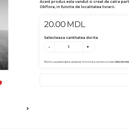
Acest produs este vandut si creat de catre par
OkFlora, in functie de localitatea livrarii.
20.00
MDL
Selecteaza cantitatea dorita
-
+
Pentru această dată valoarea minimă a comenzii este
550.00
MD