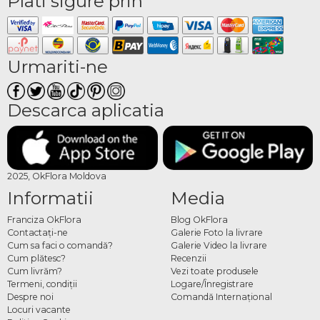
Plati sigure prin
Urmariti-ne
Descarca aplicatia
2025, OkFlora Moldova
Informatii
Media
Franciza OkFlora
Blog OkFlora
Contactaţi-ne
Galerie Foto la livrare
Cum sa faci o comandă?
Galerie Video la livrare
Cum plătesc?
Recenzii
Cum livrăm?
Vezi toate produsele
Termeni, condiţii
Logare/Înregistrare
Despre noi
Comandă Internațional
Locuri vacante