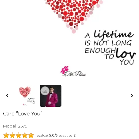
Card ”Love You”
Model
2575
evaluat
5.0
/5
bazat pe
2