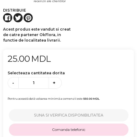
recenzii ale clientilor
DISTRIBUIE
Acest produs este vandut si creat
de catre partener OkFlora, in
functie de localitatea livrarii.
25.00
MDL
Selecteaza cantitatea dorita
-
+
Pentru această dată valoarea minimă a comenzii este
550.00
MDL
SUNA SI VERIFICA DISPONIBILITATEA
Comanda telefonic