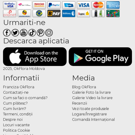
Urmariti-ne
Descarca aplicatia
2025, OkFlora Moldova
Informatii
Media
Franciza OkFlora
Blog OkFlora
Contactaţi-ne
Galerie Foto la livrare
Cum sa faci o comandă?
Galerie Video la livrare
Cum plătesc?
Recenzii
Cum livrăm?
Vezi toate produsele
Termeni, condiţii
Logare/Înregistrare
Despre noi
Comandă Internațional
Locuri vacante
Politica Cookie