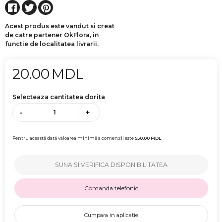
Acest produs este vandut si creat
de catre partener OkFlora, in
functie de localitatea livrarii.
20.00
MDL
Selecteaza cantitatea dorita
-
+
Pentru această dată valoarea minimă a comenzii este
550.00
MDL
SUNA SI VERIFICA DISPONIBILITATEA
Comanda telefonic
Cumpara in aplicatie