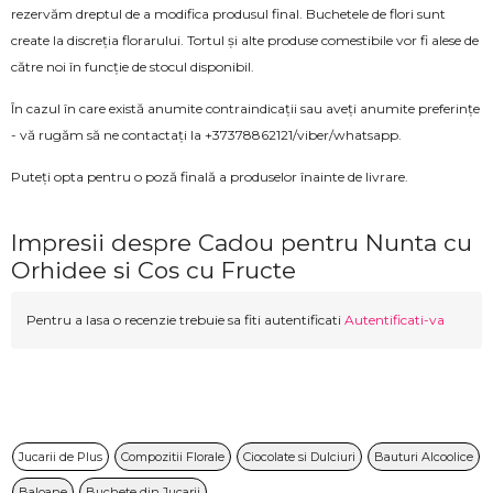
rezervăm dreptul de a modifica produsul final. Buchetele de flori sunt
create la discreția florarului. Tortul și alte produse comestibile vor fi alese de
către noi în funcție de stocul disponibil.
În cazul în care există anumite contraindicații sau aveți anumite preferințe
- vă rugăm să ne contactați la +37378862121/viber/whatsapp.
Puteți opta pentru o poză finală a produselor înainte de livrare.
Impresii despre Cadou pentru Nunta cu
Orhidee si Cos cu Fructe
Pentru a lasa o recenzie trebuie sa fiti autentificati
Autentificati-va
Jucarii de Plus
Compozitii Florale
Ciocolate si Dulciuri
Bauturi Alcoolice
Baloane
Buchete din Jucarii