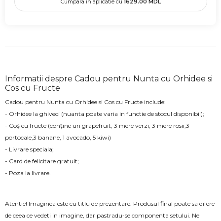
Cumpara in aplicatie cu
1629.00
MDL
Informatii despre Cadou pentru Nunta cu Orhidee si
Cos cu Fructe
Cadou pentru Nunta cu Orhidee si Cos cu Fructe include:
- Orhidee la ghiveci (nuanta poate varia in functie de stocul disponibil);
- Coș cu fructe (conține un grapefruit, 3 mere verzi, 3 mere rosii,3
portocale,3 banane, 1 avocado, 5 kiwi)
- Livrare speciala;
- Card de felicitare gratuit;
- Poza la livrare.
Atentie! Imaginea este cu titlu de prezentare. Produsul final poate sa difere
de ceea ce vedeti in imagine, dar pastradu-se componenta setului. Ne