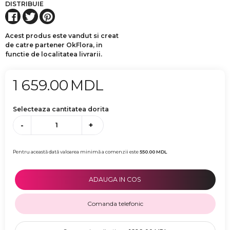
DISTRIBUIE
Acest produs este vandut si creat
de catre partener OkFlora, in
functie de localitatea livrarii.
1 659.00
MDL
Selecteaza cantitatea dorita
-
+
Pentru această dată valoarea minimă a comenzii este
550.00
MDL
ADAUGA IN COS
Comanda telefonic