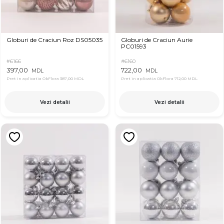
Globuri de Craciun Roz DS05035
Globuri de Craciun Aurie
PC01593
#6166
#6160
397,00
722,00
MDL
MDL
Pret in aplicatia OkFlora
387,00 MDL
Pret in aplicatia OkFlora
712,00 MDL
Vezi detalii
Vezi detalii