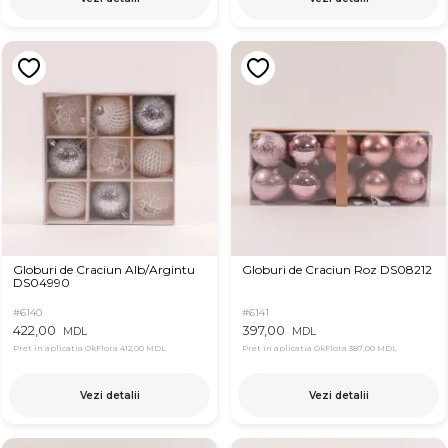
Globuri de Craciun Alb/Argintu
Globuri de Craciun Roz DS08212
DS04990
#6140
#6141
422,00
397,00
MDL
MDL
Pret in aplicatia OkFlora
412,00 MDL
Pret in aplicatia OkFlora
387,00 MDL
Vezi detalii
Vezi detalii