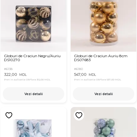
Globuri de Craciun Negru/Auriu
Globuri de Craciun Auriu 8cm
DS10270
DS07683
#6138
#6180
322,00
547,00
MDL
MDL
Pret in aplicatia OkFlora
312,00 MDL
Pret in aplicatia OkFlora
537,00 MDL
Vezi detalii
Vezi detalii