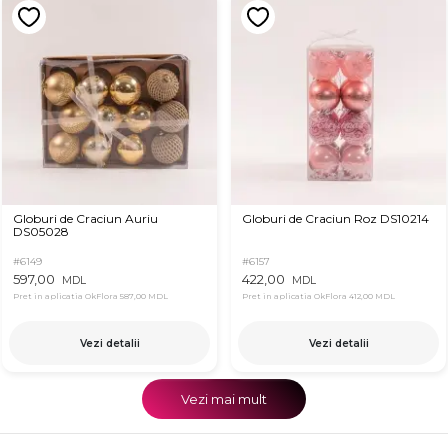
Globuri de Craciun Auriu
Globuri de Craciun Roz DS10214
DS05028
#6149
#6157
597,00
422,00
MDL
MDL
Pret in aplicatia OkFlora
587,00 MDL
Pret in aplicatia OkFlora
412,00 MDL
Vezi detalii
Vezi detalii
Vezi mai mult