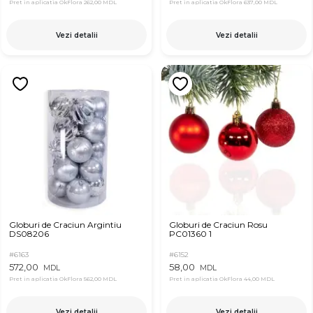
Pret in aplicatia OkFlora
262,00 MDL
Pret in aplicatia OkFlora
637,00 MDL
Vezi detalii
Vezi detalii
Globuri de Craciun Argintiu
Globuri de Craciun Rosu
DS08206
PC01360 1
#6163
#6152
572,00
58,00
MDL
MDL
Pret in aplicatia OkFlora
562,00 MDL
Pret in aplicatia OkFlora
44,00 MDL
Vezi detalii
Vezi detalii