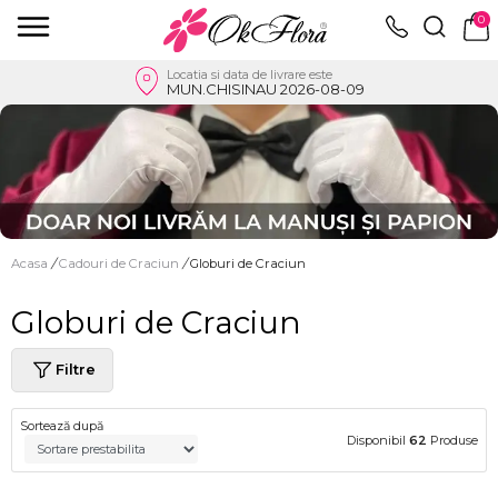
0
Locatia si data de livrare este
MUN.CHISINAU 2026-08-09
Acasa
/
Cadouri de Craciun
/
Globuri de Craciun
Globuri de Craciun
Filtre
Sortează după
Disponibil
62
Produse