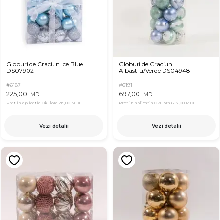
Globuri de Craciun Ice Blue
Globuri de Craciun
DS07902
Albastru/Verde DS04948
#6187
#6191
225,00
697,00
MDL
MDL
Pret in aplicatia OkFlora
215,00 MDL
Pret in aplicatia OkFlora
687,00 MDL
Vezi detalii
Vezi detalii