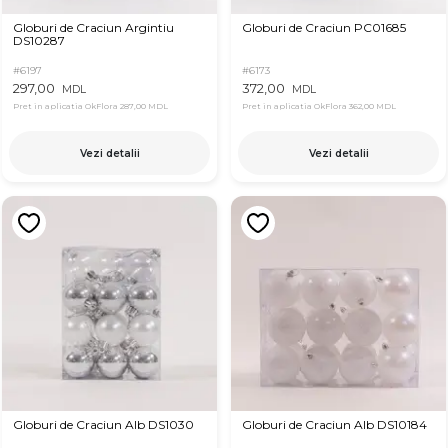
Globuri de Craciun Argintiu
Globuri de Craciun PC01685
DS10287
#6197
#6173
297,00
372,00
MDL
MDL
Pret in aplicatia OkFlora
287,00 MDL
Pret in aplicatia OkFlora
362,00 MDL
Vezi detalii
Vezi detalii
Globuri de Craciun Alb DS1030
Globuri de Craciun Alb DS10184