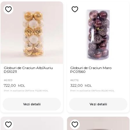
Globuri de Craciun Alb/Auriu
Globuri de Craciun Maro
DS10211
PC01560
#6189
#6176
722,00
322,00
MDL
MDL
Pret in aplicatia OkFlora
712,00 MDL
Pret in aplicatia OkFlora
312,00 MDL
Vezi detalii
Vezi detalii