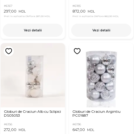
#6167
#6185
297,00
872,00
MDL
MDL
Pret in aplicatia OkFlora
287,00 MDL
Pret in aplicatia OkFlora
862,00 MDL
Vezi detalii
Vezi detalii
Globuri de Craciun Alb cu Sclipici
Globuri de Craciun Argintiu
DS05053
PC01687
#6156
#6196
272,00
647,00
MDL
MDL