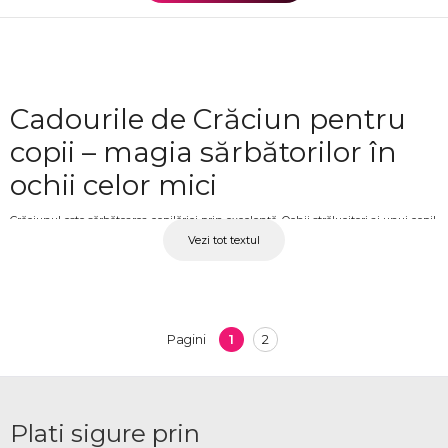
Cadourile de Crăciun pentru
copii – magia sărbătorilor în
ochii celor mici
Crăciunul este sărbătoarea copilăriei prin excelență. Ochii strălucitori ai unui copil
Vezi tot textul
când descoperă cadoul de sub brad sunt unul dintre cele mai frumoase
momente ale acestei perioade. Un cadou ales cu grijă, potrivit vârstei și
personalității copilului, face din această zi una de neuitat. La OkFlora găsești o
selecție de cadouri de Crăciun pentru copii, de la jucării și seturi LEGO până la
dulciuri și surprize tematice, disponibile cu livrare.
1
2
Pagini
Cadouri de Crăciun pentru
copii livrate la timp
Plati sigure prin
Fie că ești alături de copii de Crăciun sau la distanță, OkFlora livrează cadouri