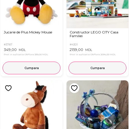
Jucarie de Plus Mickey Mouse
Constructor LEGO CITY Casa
Familiei
#3787
#4301
349,00
2159,00
MDL
MDL
Pret in aplicatia OkFlora
339,00 MDL
Pret in aplicatia OkFlora
2094,00 MDL
Cumpara
Cumpara