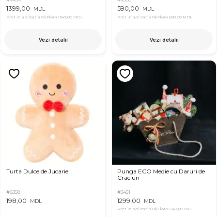
1399,00
590,00
MDL
MDL
Pret in aplicatia OkFlora
1349,00 MDL
Pret in aplicatia OkFlora
580,00 MDL
Vezi detalii
Vezi detalii
Turta Dulce de Jucarie
Punga ECO Medie cu Daruri de
Craciun
#8358
#3451
198,00
1299,00
MDL
MDL
Pret in aplicatia OkFlora
1249,00 MDL