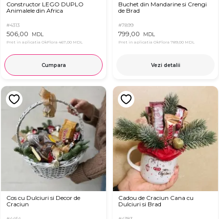
Constructor LEGO DUPLO
Buchet din Mandarine si Crengi
Animalele din Africa
de Brad
#4313
#7899
506,00
799,00
MDL
MDL
Pret in aplicatia OkFlora
467,00 MDL
Pret in aplicatia OkFlora
789,00 MDL
Cumpara
Vezi detalii
Cos cu Dulciuri si Decor de
Cadou de Craciun Cana cu
Craciun
Dulciuri si Brad
#4454
#4383