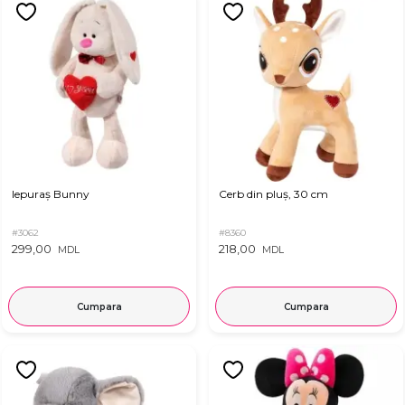
Iepuraș Bunny
Cerb din pluș, 30 cm
#3062
#8360
299,00
218,00
MDL
MDL
Cumpara
Cumpara