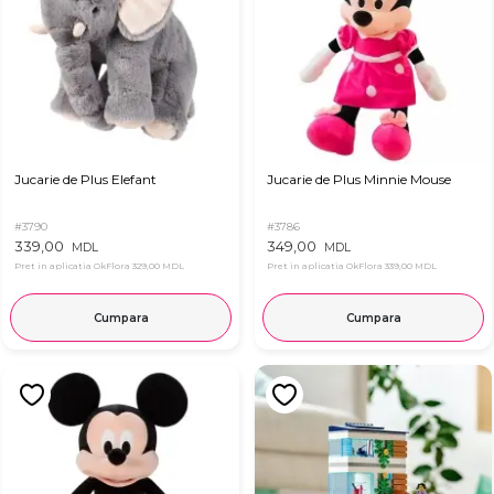
Jucarie de Plus Elefant
Jucarie de Plus Minnie Mouse
#3790
#3786
339,00
349,00
MDL
MDL
Pret in aplicatia OkFlora
329,00 MDL
Pret in aplicatia OkFlora
339,00 MDL
Cumpara
Cumpara