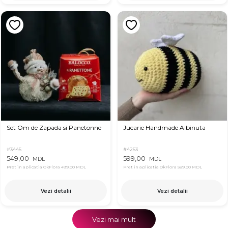
Set Om de Zapada si Panetonne
Jucarie Handmade Albinuta
#3445
#4253
549,00
599,00
MDL
MDL
Pret in aplicatia OkFlora
499,00 MDL
Pret in aplicatia OkFlora
589,00 MDL
Vezi detalii
Vezi detalii
Vezi mai mult