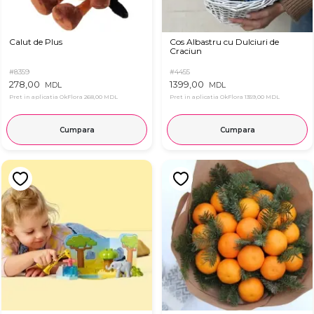
Calut de Plus
Cos Albastru cu Dulciuri de
Craciun
#8359
#4455
278,00
1399,00
MDL
MDL
Pret in aplicatia OkFlora
268,00 MDL
Pret in aplicatia OkFlora
1359,00 MDL
Cumpara
Cumpara