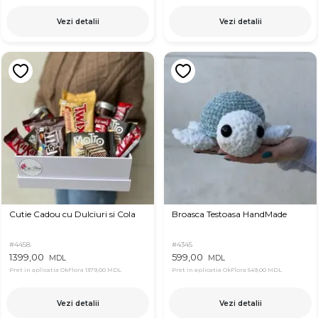
Vezi detalii
Vezi detalii
Cutie Cadou cu Dulciuri si Cola
Broasca Testoasa HandMade
#4458
#4345
1399,00
599,00
MDL
MDL
Pret in aplicatia OkFlora
1379,00 MDL
Pret in aplicatia OkFlora
549,00 MDL
Vezi detalii
Vezi detalii