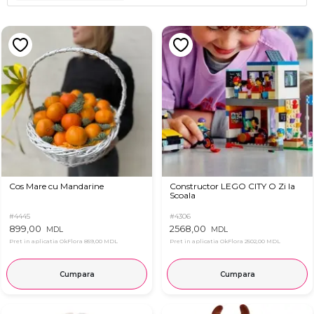
Cos Mare cu Mandarine
Constructor LEGO CITY O Zi la
Scoala
#4445
#4306
899,00
2568,00
MDL
MDL
Pret in aplicatia OkFlora
859,00 MDL
Pret in aplicatia OkFlora
2502,00 MDL
Cumpara
Cumpara