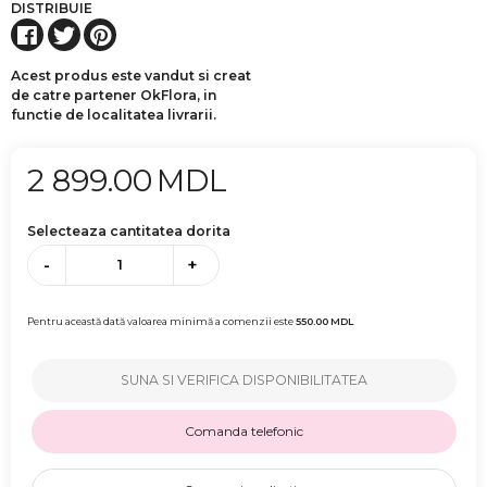
DISTRIBUIE
Acest produs este vandut si creat
de catre partener OkFlora, in
functie de localitatea livrarii.
2 899.00
MDL
Selecteaza cantitatea dorita
-
+
Pentru această dată valoarea minimă a comenzii este
550.00
MDL
SUNA SI VERIFICA DISPONIBILITATEA
Comanda telefonic