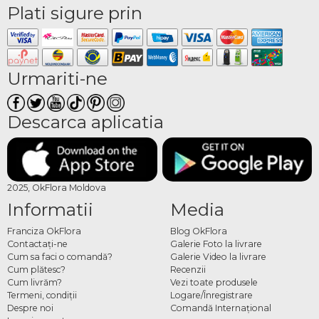
Plati sigure prin
Urmariti-ne
Descarca aplicatia
2025, OkFlora Moldova
Informatii
Media
Franciza OkFlora
Blog OkFlora
Contactaţi-ne
Galerie Foto la livrare
Cum sa faci o comandă?
Galerie Video la livrare
Cum plătesc?
Recenzii
Cum livrăm?
Vezi toate produsele
Termeni, condiţii
Logare/Înregistrare
Despre noi
Comandă Internațional