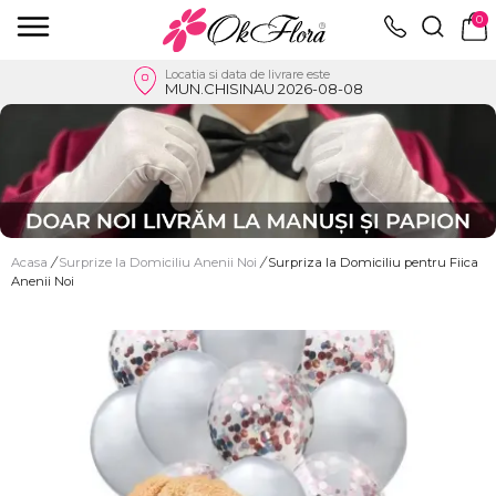
0
Locatia si data de livrare este
MUN.CHISINAU 2026-08-08
Acasa
/
Surprize la Domiciliu Anenii Noi
/
Surpriza la Domiciliu pentru Fiica
Anenii Noi