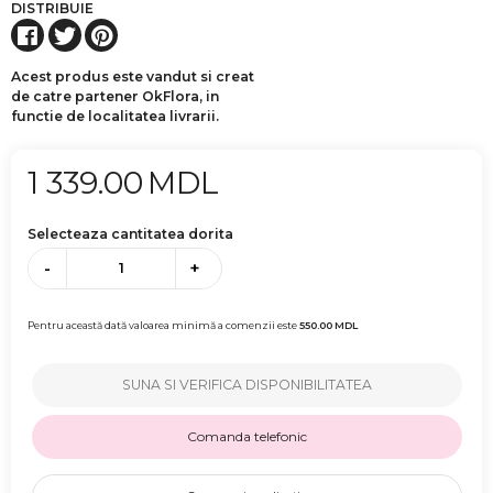
DISTRIBUIE
Acest produs este vandut si creat
de catre partener OkFlora, in
functie de localitatea livrarii.
1 339.00
MDL
Selecteaza cantitatea dorita
-
+
Pentru această dată valoarea minimă a comenzii este
550.00
MDL
SUNA SI VERIFICA DISPONIBILITATEA
Comanda telefonic