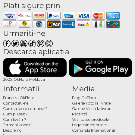
Plati sigure prin
Urmariti-ne
Descarca aplicatia
2025, OkFlora Moldova
Informatii
Media
Franciza OkFlora
Blog OkFlora
Contactaţi-ne
Galerie Foto la livrare
Cum sa faci o comandă?
Galerie Video la livrare
Cum plătesc?
Recenzii
Cum livrăm?
Vezi toate produsele
Termeni, condiţii
Logare/Înregistrare
Despre noi
Comandă Internațional