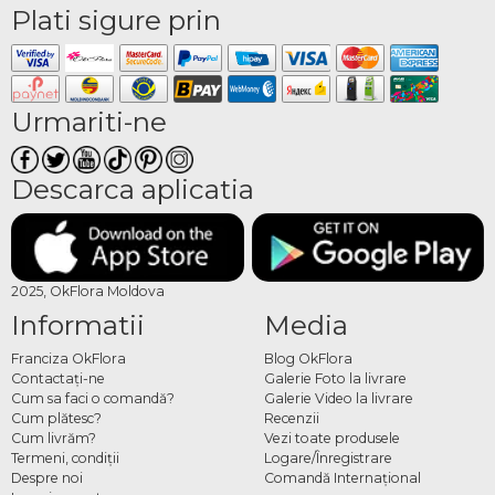
Plati sigure prin
Urmariti-ne
Descarca aplicatia
2025, OkFlora Moldova
Informatii
Media
Franciza OkFlora
Blog OkFlora
Contactaţi-ne
Galerie Foto la livrare
Cum sa faci o comandă?
Galerie Video la livrare
Cum plătesc?
Recenzii
Cum livrăm?
Vezi toate produsele
Termeni, condiţii
Logare/Înregistrare
Despre noi
Comandă Internațional