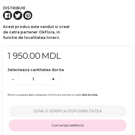
DISTRIBUIE
Acest produs este vandut si creat
de catre partener OkFlora, in
functie de localitatea livrarii.
1 950.00
MDL
Selecteaza cantitatea dorita
-
+
Pentru această dată valoarea minimă a comenzii este
550.00
MDL
SUNA SI VERIFICA DISPONIBILITATEA
Comanda telefonic