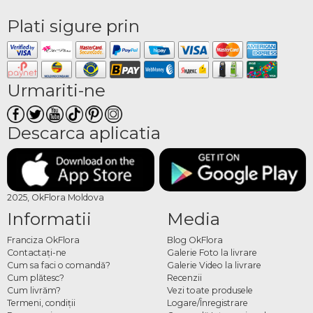
Plati sigure prin
Urmariti-ne
Descarca aplicatia
2025, OkFlora Moldova
Informatii
Media
Franciza OkFlora
Blog OkFlora
Contactaţi-ne
Galerie Foto la livrare
Cum sa faci o comandă?
Galerie Video la livrare
Cum plătesc?
Recenzii
Cum livrăm?
Vezi toate produsele
Termeni, condiţii
Logare/Înregistrare