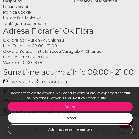
Despre noi
Comandă Internațional
Locuri vacante
Politica Cookie
Livrare flori Moldova
Toată gama de produse
Adresa Florariei Ok Flora
OkFlora, Str. Puskin 44, Chisinau
Luni-Duminică 08:00 - 21:00
OkFlora Buiucani, Str. Ion Luca Caragiale 4, Chisinau
Luni - Vineri 9:00-20:00
Weekend 10:00-19:00
Sunaţi-ne acum: zilnic 08:00 - 21:00
+37378862121
+37378862121
E-mail
Acest site foloseste cookies. Navigand in continuare, va exprimati acordul
asupra folosirii cookie-urilor.
Politica Cookie
a site-ului
office@livrareflori.md
Accept
Ne puteți contacta:
Cancel
whatsapp
,
messenger
SUNA SI VERIFICA DISPONIBILITATEA
Administreaza Preferintele