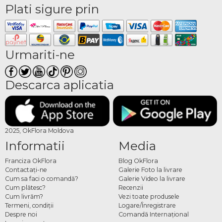
Plati sigure prin
Urmariti-ne
Descarca aplicatia
2025, OkFlora Moldova
Informatii
Media
Franciza OkFlora
Blog OkFlora
Contactaţi-ne
Galerie Foto la livrare
Cum sa faci o comandă?
Galerie Video la livrare
Cum plătesc?
Recenzii
Cum livrăm?
Vezi toate produsele
Termeni, condiţii
Logare/Înregistrare
Despre noi
Comandă Internațional