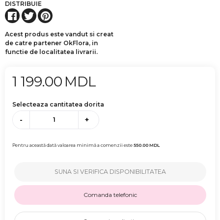
DISTRIBUIE
Acest produs este vandut si creat
de catre partener OkFlora, in
functie de localitatea livrarii.
1 199.00
MDL
Selecteaza cantitatea dorita
-
+
Pentru această dată valoarea minimă a comenzii este
550.00
MDL
SUNA SI VERIFICA DISPONIBILITATEA
Comanda telefonic