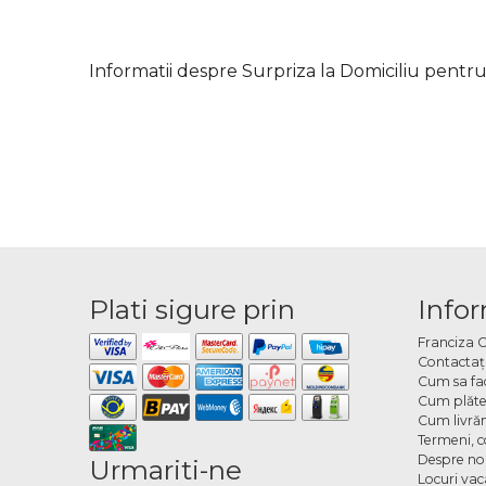
Informatii despre Surpriza la Domiciliu pentr
Plati sigure prin
Infor
Franciza 
Contactaţ
Cum sa fa
Cum plăte
Cum livră
Termeni, co
Despre no
Urmariti-ne
Locuri va