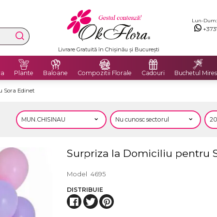
Lun-Dum: 8
+373
Livrare Gratuită în Chișinău și București
ra
Plante
Baloane
Compozitii Florale
Cadouri
Buchetul Mires
u Sora Edinet
Surpriza la Domiciliu pentru 
Model
4695
DISTRIBUIE