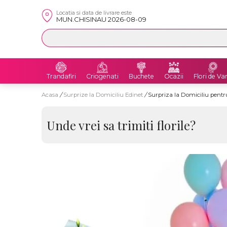
Locatia si data de livrare este
MUN.CHISINAU 2026-08-09
Trandafiri
Criogenati
Buchete
Ocazii
Flori de Va
Acasa
/
Surprize la Domiciliu Edinet
/
Surpriza la Domiciliu pentr
Unde vrei sa trimiti florile?