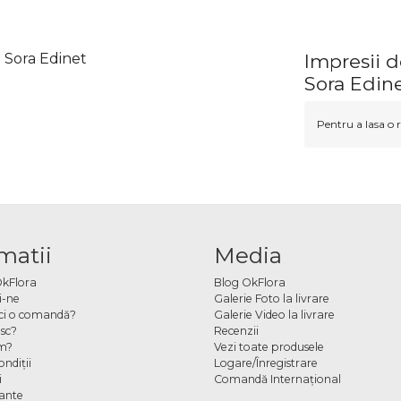
u Sora Edinet
Impresii d
Sora Edin
Pentru a lasa o r
matii
Media
OkFlora
Blog OkFlora
i-ne
Galerie Foto la livrare
ci o comandă?
Galerie Video la livrare
sc?
Recenzii
m?
Vezi toate produsele
ndiţii
Logare/Înregistrare
i
Comandă Internațional
cante