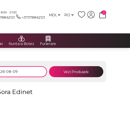
:00 - 21:00
0
MDL
RO
78862121
+37378862121
ei
Nunta si Botez
Funerare
Vezi Produsele
Sora Edinet