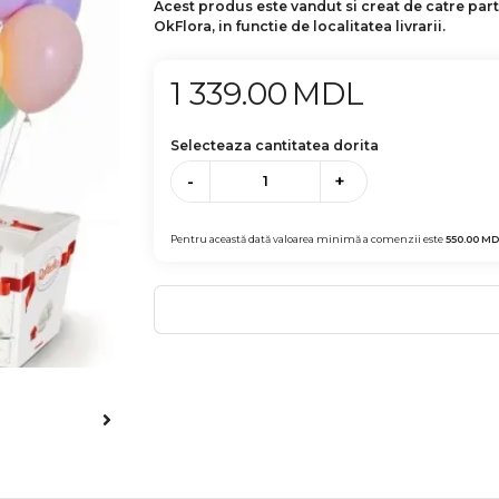
Acest produs este vandut si creat de catre par
OkFlora, in functie de localitatea livrarii.
1 339.00
MDL
Selecteaza cantitatea dorita
-
+
Pentru această dată valoarea minimă a comenzii este
550.00
MD