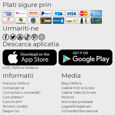
Plati sigure prin
Urmariti-ne
Descarca aplicatia
2025, OkFlora Moldova
Informatii
Media
Franciza OkFlora
Blog OkFlora
Contactaţi-ne
Galerie Foto la livrare
Cum sa faci o comandă?
Galerie Video la livrare
Cum plătesc?
Recenzii
Cum livrăm?
Vezi toate produsele
Termeni, condiţii
Logare/Înregistrare
Despre noi
Comandă Internațional