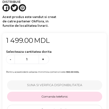
DISTRIBUIE
Acest produs este vandut si creat
de catre partener OkFlora, in
functie de localitatea livrarii.
1 499.00
MDL
Selecteaza cantitatea dorita
-
+
Pentru această dată valoarea minimă a comenzii este
550.00
MDL
SUNA SI VERIFICA DISPONIBILITATEA
Comanda telefonic