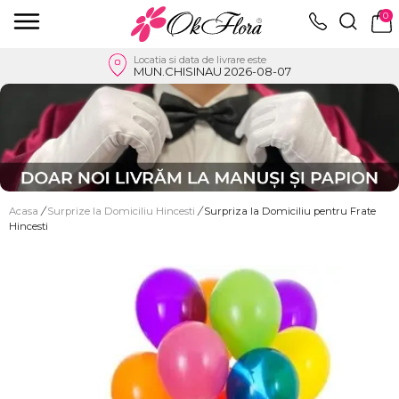
0
Locatia si data de livrare este
MUN.CHISINAU 2026-08-07
Acasa
/
Surprize la Domiciliu Hincesti
/
Surpriza la Domiciliu pentru Frate
Hincesti