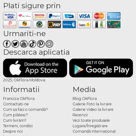
Plati sigure prin
Urmariti-ne
Descarca aplicatia
2025, OkFlora Moldova
Informatii
Media
Franciza OkFlora
Blog OkFlora
Contactaţi-ne
Galerie Foto la livrare
Cum sa faci o comandă?
Galerie Video la livrare
Cum plătesc?
Recenzii
Cum livrăm?
Vezi toate produsele
Termeni, condiţii
Logare/Înregistrare
Despre noi
Comandă Internațional