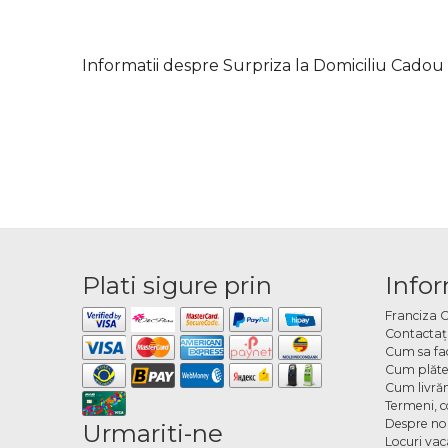
Informatii despre Surpriza la Domiciliu Cado
Plati sigure prin
Infor
Franciza 
Contactaţ
Cum sa fa
Cum plăte
Cum livră
Termeni, co
Despre no
Urmariti-ne
Locuri va