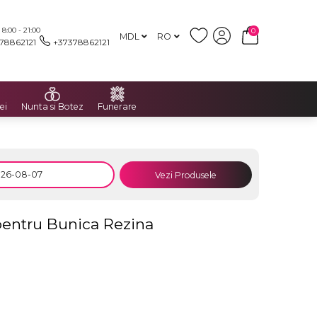
:00 - 21:00
0
MDL
RO
78862121
+37378862121
ei
Nunta si Botez
Funerare
Vezi Produsele
pentru Bunica Rezina