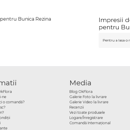
u pentru Bunica Rezina
Impresii d
pentru Bu
Pentru a lasa o r
matii
Media
OkFlora
Blog OkFlora
i-ne
Galerie Foto la livrare
ci o comandă?
Galerie Video la livrare
sc?
Recenzii
m?
Vezi toate produsele
ndiţii
Logare/Înregistrare
i
Comandă Internațional
cante