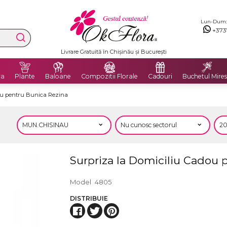
Lun-Dum: 8
+373
Livrare Gratuită în Chișinău și București
ra
Plante
Baloane
Compozitii Florale
Cadouri
Buchetul Mires
ou pentru Bunica Rezina
Surpriza la Domiciliu Cadou 
Model
4805
DISTRIBUIE