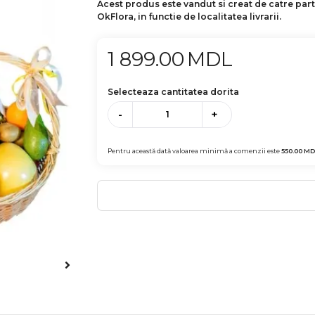
Acest produs este vandut si creat de catre par
OkFlora, in functie de localitatea livrarii.
1 899.00
MDL
Selecteaza cantitatea dorita
-
+
Pentru această dată valoarea minimă a comenzii este
550.00
MD