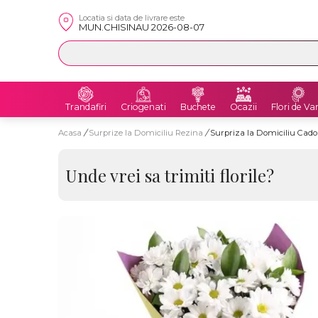
Locatia si data de livrare este
MUN.CHISINAU 2026-08-07
Trandafiri
Criogenati
Buchete
Ocazii
Flori de Va
Acasa
/
Surprize la Domiciliu Rezina
/
Surpriza la Domiciliu Cad
Unde vrei sa trimiti florile?