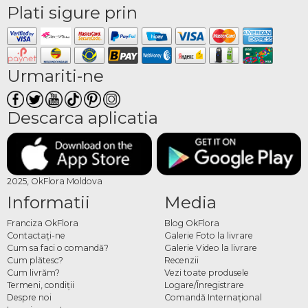
Plati sigure prin
Urmariti-ne
Descarca aplicatia
2025, OkFlora Moldova
Informatii
Media
Franciza OkFlora
Blog OkFlora
Contactaţi-ne
Galerie Foto la livrare
Cum sa faci o comandă?
Galerie Video la livrare
Cum plătesc?
Recenzii
Cum livrăm?
Vezi toate produsele
Termeni, condiţii
Logare/Înregistrare
Despre noi
Comandă Internațional