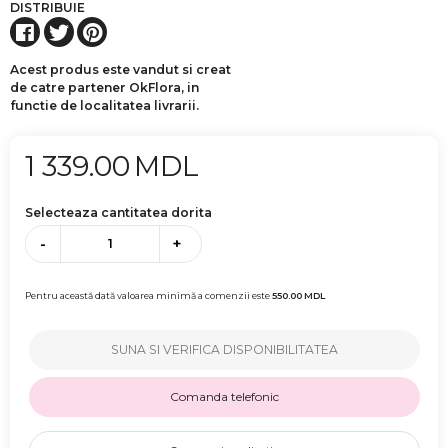
DISTRIBUIE
Acest produs este vandut si creat
de catre partener OkFlora, in
functie de localitatea livrarii.
1 339.00
MDL
Selecteaza cantitatea dorita
-
+
Pentru această dată valoarea minimă a comenzii este
550.00
MDL
SUNA SI VERIFICA DISPONIBILITATEA
Comanda telefonic