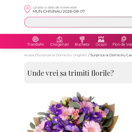
Locatia si data de livrare este
MUN.CHISINAU 2026-08-07
Trandafiri
Criogenati
Buchete
Ocazii
Flori de Va
Acasa
/
Surprize la Domiciliu Ungheni
/
Surpriza la Domiciliu 
Unde vrei sa trimiti florile?