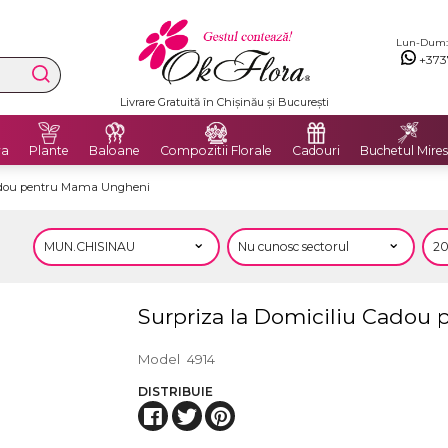
Lun-Dum: 8
+373
Livrare Gratuită în Chișinău și București
ra
Plante
Baloane
Compozitii Florale
Cadouri
Buchetul Mires
Cadou pentru Mama Ungheni
Surpriza la Domiciliu Cado
Model
4914
DISTRIBUIE