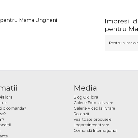
ou pentru Mama Ungheni
Impresii d
pentru M
Pentru a lasa o r
matii
Media
OkFlora
Blog OkFlora
i-ne
Galerie Foto la livrare
ci o comandă?
Galerie Video la livrare
sc?
Recenzii
m?
Vezi toate produsele
ndiţii
Logare/Înregistrare
i
Comandă Internațional
cante