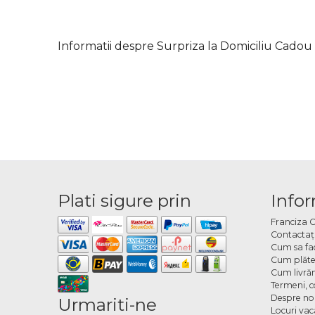
Informatii despre Surpriza la Domiciliu Cad
Plati sigure prin
Infor
Franciza 
Contactaţ
Cum sa fa
Cum plăte
Cum livră
Termeni, co
Despre no
Urmariti-ne
Locuri va