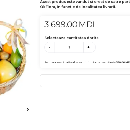
Acest produs este vandut si creat de catre par
OkFlora, in functie de localitatea livrarii.
3 699.00
MDL
Selecteaza cantitatea dorita
-
+
Pentru această dată valoarea minimă a comenzii este
550.00
MD