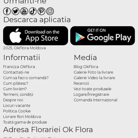
Urmariti-ne
Descarca aplicatia
2025, OkFlora Moldova
Informatii
Media
Franciza OkFlora
Blog OkFlora
Contactaţi-ne
Galerie Foto la livrare
Cum sa faci o comandă?
Galerie Video la livrare
Cum plătesc?
Recenzii
Cum livrăm?
Vezi toate produsele
Termeni, condiţii
Logare/Înregistrare
Despre noi
Comandă Internațional
Locuri vacante
Politica Cookie
Livrare flori Moldova
Toată gama de produse
Adresa Florariei Ok Flora