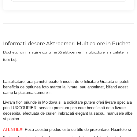
Informatii despre Alstroemerii Multicolore in Buchet
Buchetul din imagine contrine 35 alstroemerii multicolore, ambalate in
folie bej.
La solicitare, aranjametul poate fi insotit de o felicitare Gratuita si puteti 
beneficia de optiunea foto martor la livrare, sau anonimat, bifand acest 
camp la plasarea comenzii.
Livram flori oriunde in Moldova si la solicitare putem oferi livrare speciala 
prin LUXCOURIER, serviciu premium prin care beneficiati de o livrare 
deosebita, efectuata de curieri imbracati elegant la sacou, manusele albe 
si papion.
ATENTIE!!!
 Poza acestui produs este cu titlu de prezentare. Nuantele si 