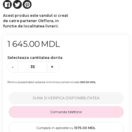
Acest produs este vandut si creat
de catre partener OkFlora, in
functie de localitatea livrarii.
1 645.00
MDL
Selecteaza cantitatea dorita
-
+
Pentru această dată valoarea minimă a comenzii este
550.00
MDL
SUNA SI VERIFICA DISPONIBILITATEA
Comanda telefonic
Cumpara in aplicatie cu
1575.00
MDL