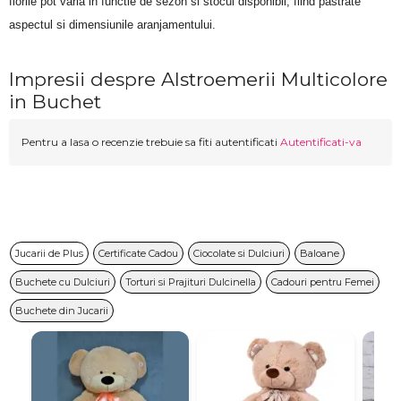
florile pot varia in functie de sezon si stocul disponibil, fiind pastrate 
aspectul si dimensiunile aranjamentului.
Impresii despre Alstroemerii Multicolore
in Buchet
Pentru a lasa o recenzie trebuie sa fiti autentificati
Autentificati-va
Jucarii de Plus
Certificate Cadou
Ciocolate si Dulciuri
Baloane
Buchete cu Dulciuri
Torturi si Prajituri Dulcinella
Cadouri pentru Femei
Buchete din Jucarii