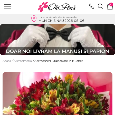
0
Locatia si data de livrare este
MUN.CHISINAU 2026-08-06
Acasa
/
Alstroemeria
/
Alstroemerii Multicolore in Buchet