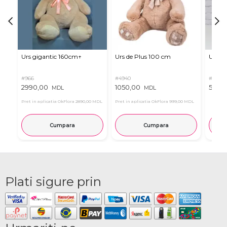
Urs gigantic 160cm↑
Urs de Plus 100 cm
Urs m
#966
#4940
#11
2990,00
1050,00
537,0
MDL
MDL
Pret in aplicatia OkFlora
2890,00 MDL
Pret in aplicatia OkFlora
999,00 MDL
Cumpara
Cumpara
Plati sigure prin