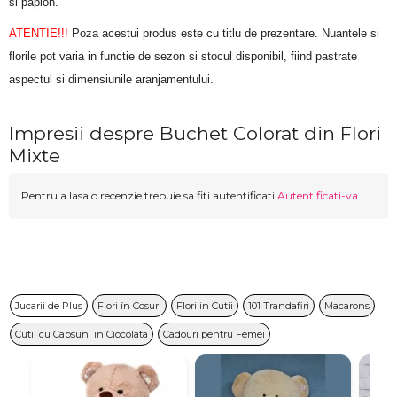
si papion.
ATENTIE!!!
 Poza acestui produs este cu titlu de prezentare. Nuantele si 
florile pot varia in functie de sezon si stocul disponibil, fiind pastrate 
aspectul si dimensiunile aranjamentului.
Impresii despre Buchet Colorat din Flori
Mixte
Pentru a lasa o recenzie trebuie sa fiti autentificati
Autentificati-va
Jucarii de Plus
Flori în Cosuri
Flori in Cutii
101 Trandafiri
Macarons
Cutii cu Capsuni in Ciocolata
Cadouri pentru Femei