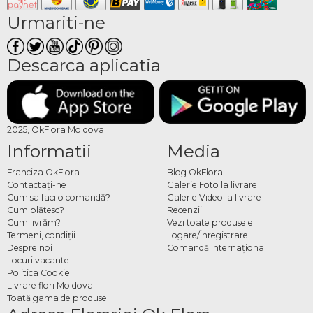
Urmariti-ne
Descarca aplicatia
2025, OkFlora Moldova
Informatii
Media
Franciza OkFlora
Blog OkFlora
Contactaţi-ne
Galerie Foto la livrare
Cum sa faci o comandă?
Galerie Video la livrare
Cum plătesc?
Recenzii
Cum livrăm?
Vezi toate produsele
Termeni, condiţii
Logare/Înregistrare
Despre noi
Comandă Internațional
Locuri vacante
Politica Cookie
Livrare flori Moldova
Toată gama de produse