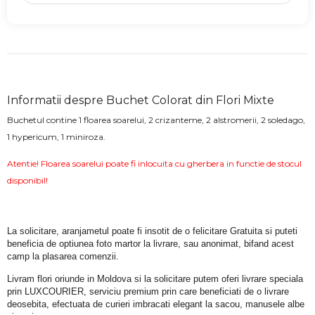
Informatii despre Buchet Colorat din Flori Mixte
Buchetul contine 1 floarea soarelui, 2 crizanteme, 2 alstromerii, 2 soledago,
1 hypericum, 1 miniroza.
Atentie! Floarea soarelui poate fi inlocuita cu gherbera in functie de stocul
disponibil!
La solicitare, aranjametul poate fi insotit de o felicitare Gratuita si puteti 
beneficia de optiunea foto martor la livrare, sau anonimat, bifand acest 
camp la plasarea comenzii.
Livram flori oriunde in Moldova si la solicitare putem oferi livrare speciala 
prin LUXCOURIER, serviciu premium prin care beneficiati de o livrare 
deosebita, efectuata de curieri imbracati elegant la sacou, manusele albe 