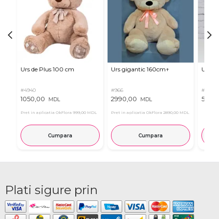
Urs de Plus 100 cm
Urs gigantic 160cm↑
Urs m
#4940
#966
#11
1050,00
2990,00
537,0
MDL
MDL
Pret in aplicatia OkFlora
999,00 MDL
Pret in aplicatia OkFlora
2890,00 MDL
Cumpara
Cumpara
Plati sigure prin