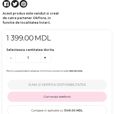
Acest produs este vandut si creat
de catre partener OkFlora, in
functie de localitatea livrarii.
1 399.00
MDL
Selecteaza cantitatea dorita
-
+
Pentru această dată valoarea minimă a comenzii este
550.00
MDL
SUNA SI VERIFICA DISPONIBILITATEA
Comanda telefonic
Cumpara in aplicatie cu
1349.00
MDL