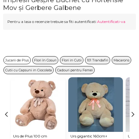
Mov și Gerbere Galbene
Pentru a lasa o recenzie trebuie sa fiti autentificati
Autentificati-va
Jucarii de Plus
Flori în Cosuri
Flori in Cutii
101 Trandafiri
Macarons
Cutii cu Capsuni in Ciocolata
Cadouri pentru Femei
Urs de Plus 100 cm
Urs gigantic 160cm↑
Urs m