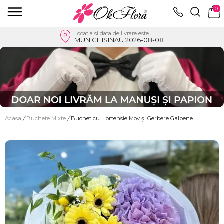
0
Locatia si data de livrare este
MUN.CHISINAU 2026-08-08
Acasa
/
Buchete Mixte
/
Buchet cu Hortensie Mov și Gerbere Galbene