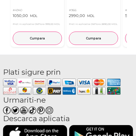
#4940
#966
#11
1050,00
2990,00
537,0
MDL
MDL
Pret in aplicatia OkFlora
999,00 MDL
Pret in aplicatia OkFlora
2890,00 MDL
Cumpara
Cumpara
Plati sigure prin
Urmariti-ne
Descarca aplicatia