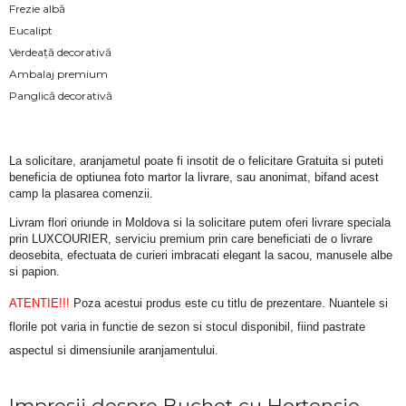
Frezie albă
Eucalipt
Verdeață decorativă
Ambalaj premium
Panglică decorativă
La solicitare, aranjametul poate fi insotit de o felicitare Gratuita si puteti 
beneficia de optiunea foto martor la livrare, sau anonimat, bifand acest 
camp la plasarea comenzii.
Livram flori oriunde in Moldova si la solicitare putem oferi livrare speciala 
prin LUXCOURIER, serviciu premium prin care beneficiati de o livrare 
deosebita, efectuata de curieri imbracati elegant la sacou, manusele albe 
si papion.
ATENTIE!!!
 Poza acestui produs este cu titlu de prezentare. Nuantele si 
florile pot varia in functie de sezon si stocul disponibil, fiind pastrate 
aspectul si dimensiunile aranjamentului.
Impresii despre Buchet cu Hortensie