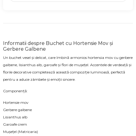
Informatii despre Buchet cu Hortensie Mov și
Gerbere Galbene
Un buchet vesel și delicat, care îmbină armonios hortensia mov cu gerbere
galbene, lisianthus alb, garoafe și flori de mușețel. Accentele de verdeață și
florile decorative completează această compoziție luminoasă, perfectă
pentru a aduce zâmbete și emoții sincere.
Componență:
Hortensie mov
Gerbere galbene
Lisianthus alb
Garoafe crem
Mușețel (Matricaria)