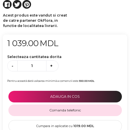
Acest produs este vandut si creat
de catre partener OkFlora, in
functie de localitatea livrarii.
1 039.00
MDL
Selecteaza cantitatea dorita
-
+
Pentru această dată valoarea minimă a comenzii este
550.00
MDL
ADAUGA IN COS
Comanda telefonic
Cumpara in aplicatie cu
1019.00
MDL