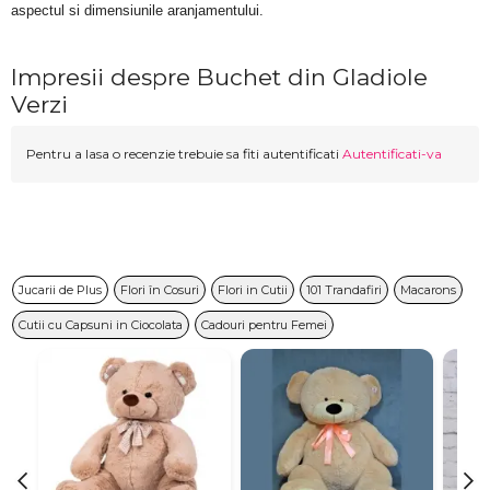
aspectul si dimensiunile aranjamentului.
Impresii despre Buchet din Gladiole
Verzi
Pentru a lasa o recenzie trebuie sa fiti autentificati
Autentificati-va
Jucarii de Plus
Flori în Cosuri
Flori in Cutii
101 Trandafiri
Macarons
Cutii cu Capsuni in Ciocolata
Cadouri pentru Femei