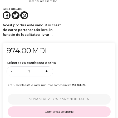
recenzii ale clientilor
DISTRIBUIE
Acest produs este vandut si creat
de catre partener OkFlora, in
functie de localitatea livrarii.
974.00
MDL
Selecteaza cantitatea dorita
-
+
Pentru această dată valoarea minimă a comenzii este
550.00
MDL
SUNA SI VERIFICA DISPONIBILITATEA
Comanda telefonic