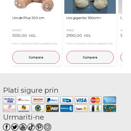
Urs de Plus 100 cm
Urs gigantic 160cm↑
Urs m
#4940
#966
#11
1050,00
2990,00
537,0
MDL
MDL
Pret in aplicatia OkFlora
999,00 MDL
Pret in aplicatia OkFlora
2890,00 MDL
Cumpara
Cumpara
Plati sigure prin
Urmariti-ne