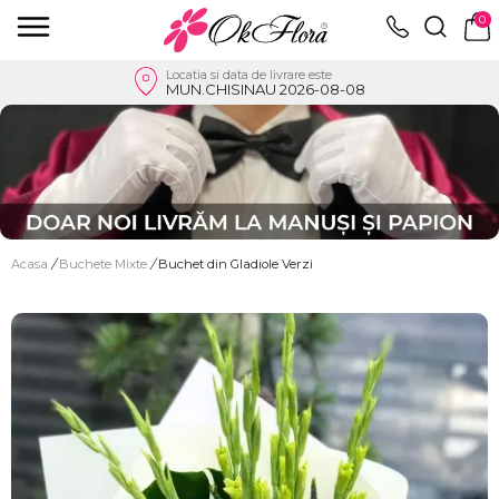
0
Locatia si data de livrare este
MUN.CHISINAU 2026-08-08
Acasa
/
Buchete Mixte
/
Buchet din Gladiole Verzi