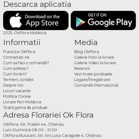
Descarca aplicatia
2025, OkFlora Moldova
Informatii
Media
Franciza OkFlora
Blog OkFlora
Contactaţi-ne
Galerie Foto la livrare
Cum sa faci o comandă?
Galerie Video la livrare
Cum plătesc?
Recenzii
Cum livrăm?
Vezi toate produsele
Termeni, condiţii
Logare/Înregistrare
Despre noi
Comandă Internațional
Locuri vacante
Politica Cookie
Livrare flori Moldova
Toată gama de produse
Adresa Florariei Ok Flora
OkFlora, Str. Puskin 44, Chisinau
Luni-Duminică 08:00 - 21:00
OkFlora Buiucani, Str. Ion Luca Caragiale 4, Chisinau