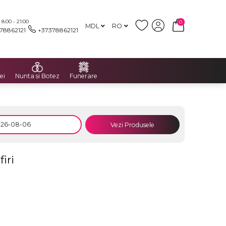
:00 - 21:00
0
MDL
RO
78862121
+37378862121
ei
Nunta si Botez
Funerare
Vezi Produsele
iri