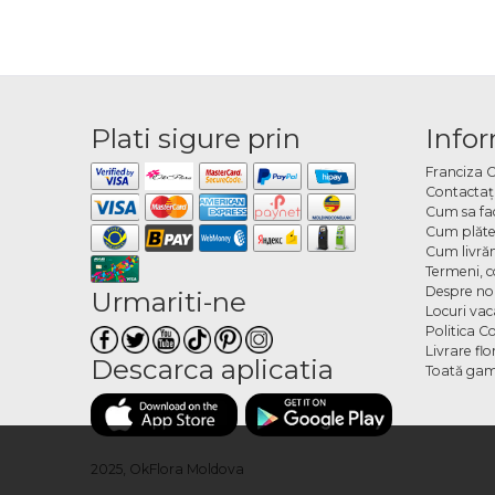
Plati sigure prin
Infor
Franciza 
Contactaţ
Cum sa fa
Cum plăte
Cum livră
Termeni, co
Despre no
Urmariti-ne
Locuri va
Politica C
Livrare fl
Descarca aplicatia
Toată gam
2025, OkFlora Moldova