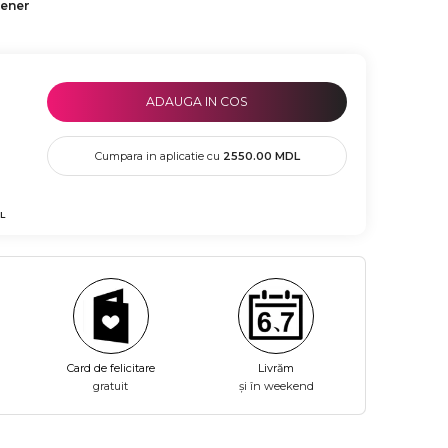
tener
ADAUGA IN COS
Cumpara in aplicatie cu
2550.00
MDL
L
Card de felicitare
Livrăm
gratuit
și în weekend