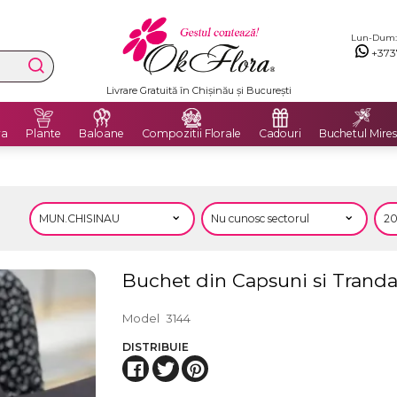
Lun-Dum: 8
+373
Livrare Gratuită în Chișinău și București
ra
Plante
Baloane
Compozitii Florale
Cadouri
Buchetul Mires
Buchet din Capsuni si Trandaf
Model
3144
DISTRIBUIE