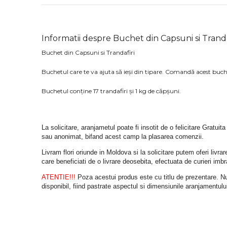
Informatii despre Buchet din Capsuni si Tranda
Buchet din Capsuni si Trandafiri
Buchetul care te va ajuta să ieși din tipare. Comandă acest buch
Buchetul conține 17 trandafiri și 1 kg de căpșuni.
La solicitare, aranjametul poate fi insotit de o felicitare Gratuita
sau anonimat, bifand acest camp la plasarea comenzii.
Livram flori oriunde in Moldova si la solicitare putem oferi liv
care beneficiati de o livrare deosebita, efectuata de curieri im
ATENTIE!!!
 Poza acestui produs este cu titlu de prezentare. Nuan
disponibil, fiind pastrate aspectul si dimensiunile aranjamentulu