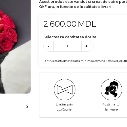
Acest produs este vandut si creat de catre par
OkFlora, in functie de localitatea livrarii.
2 600.00
MDL
Selecteaza cantitatea dorita
-
+
Pentru această dată valoarea minimă a comenzii este
550.00
MD
Livrăm prin
Poză martor
LuxCourier
la livrare