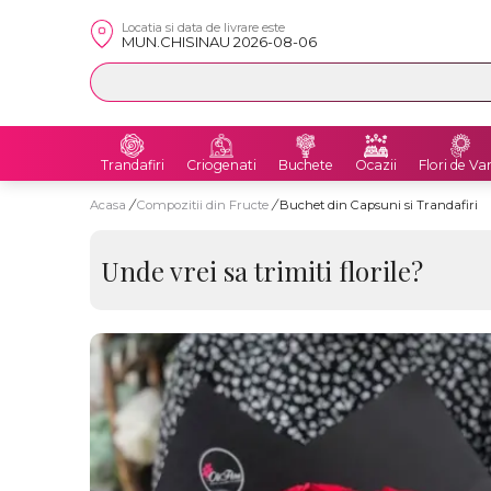
Locatia si data de livrare este
MUN.CHISINAU 2026-08-06
Trandafiri
Criogenati
Buchete
Ocazii
Flori de Va
Acasa
/
Compozitii din Fructe
/
Buchet din Capsuni si Trandafiri
Unde vrei sa trimiti florile?