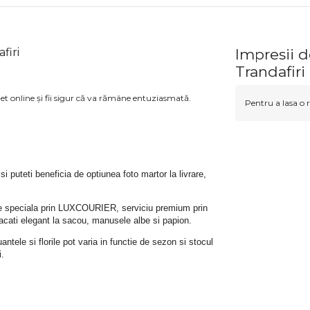
firi
Impresii 
Trandafiri
et online și fii sigur că va rămâne entuziasmată.
Pentru a lasa o r
 si puteti beneficia de optiunea foto martor la livrare, 
rare speciala prin LUXCOURIER, serviciu premium prin 
bracati elegant la sacou, manusele albe si papion.
tele si florile pot varia in functie de sezon si stocul 
i.