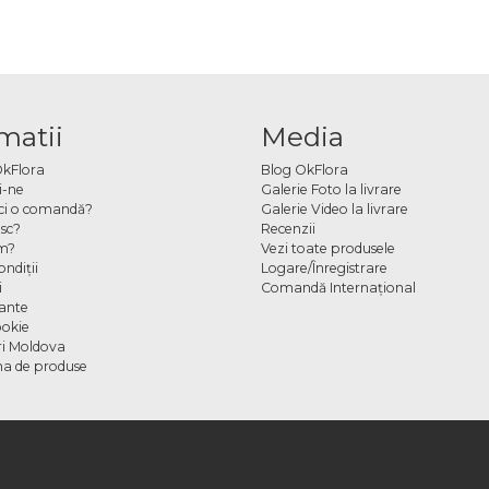
matii
Media
OkFlora
Blog OkFlora
i-ne
Galerie Foto la livrare
ci o comandă?
Galerie Video la livrare
sc?
Recenzii
m?
Vezi toate produsele
ndiţii
Logare/Înregistrare
i
Comandă Internațional
cante
ookie
ori Moldova
a de produse