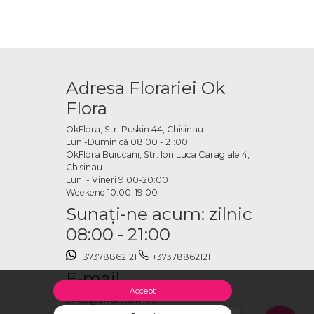
Adresa Florariei Ok
Flora
OkFlora, Str. Puskin 44, Chisinau
Luni-Duminică 08:00 - 21:00
OkFlora Buiucani, Str. Ion Luca Caragiale 4,
Chisinau
Luni - Vineri 9:00-20:00
Weekend 10:00-19:00
Sunaţi-ne acum: zilnic
08:00 - 21:00
+37378862121
+37378862121
E-mail
Accept
office@livrareflori.md