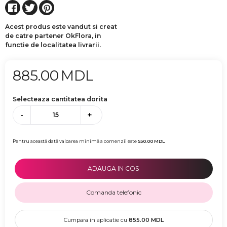
Acest produs este vandut si creat
de catre partener OkFlora, in
functie de localitatea livrarii.
885.00
MDL
Selecteaza cantitatea dorita
-
+
Pentru această dată valoarea minimă a comenzii este
550.00
MDL
ADAUGA IN COS
Comanda telefonic
Cumpara in aplicatie cu
855.00
MDL