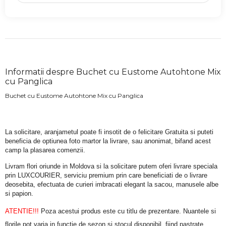
Informatii despre Buchet cu Eustome Autohtone Mix
cu Panglica
Buchet cu Eustome Autohtone Mix cu Panglica
La solicitare, aranjametul poate fi insotit de o felicitare Gratuita si puteti 
beneficia de optiunea foto martor la livrare, sau anonimat, bifand acest 
camp la plasarea comenzii.
Livram flori oriunde in Moldova si la solicitare putem oferi livrare speciala 
prin LUXCOURIER, serviciu premium prin care beneficiati de o livrare 
deosebita, efectuata de curieri imbracati elegant la sacou, manusele albe 
si papion.
ATENTIE!!!
 Poza acestui produs este cu titlu de prezentare. Nuantele si 
florile pot varia in functie de sezon si stocul disponibil, fiind pastrate 