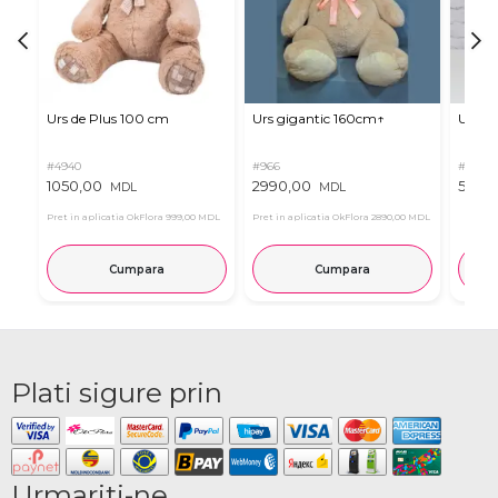
Urs de Plus 100 cm
Urs gigantic 160cm↑
Urs m
#4940
#966
#11
1050,00
2990,00
537,0
MDL
MDL
Pret in aplicatia OkFlora
999,00 MDL
Pret in aplicatia OkFlora
2890,00 MDL
Cumpara
Cumpara
Plati sigure prin
Urmariti-ne