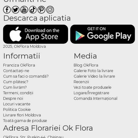
Descarca aplicatia
2025, OkFlora Moldova
Informatii
Media
Franciza OkFlora
Blog OkFlora
Contactaţi-ne
Galerie Foto la livrare
Cum sa faci o comandă?
Galerie Video la livrare
Cum plătesc?
Recenzii
Cum livrăm?
Vezi toate produsele
Termeni, condiţii
Logare/Înregistrare
Despre noi
Comandă Internațional
Locuri vacante
Politica Cookie
Livrare flori Moldova
Toată gama de produse
Adresa Florariei Ok Flora
OkFlora, Str. Puskin 44, Chisinau