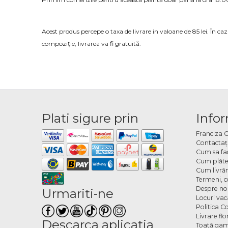
Acest produs percepe o taxa de livrare in valoane de 85 lei. În c
compoziție, livrarea va fi gratuită.
Plati sigure prin
Infor
Franciza 
Contactaţ
Cum sa fa
Cum plăte
Cum livră
Termeni, co
Despre no
Urmariti-ne
Locuri va
Politica C
Livrare fl
Descarca aplicatia
Toată gam