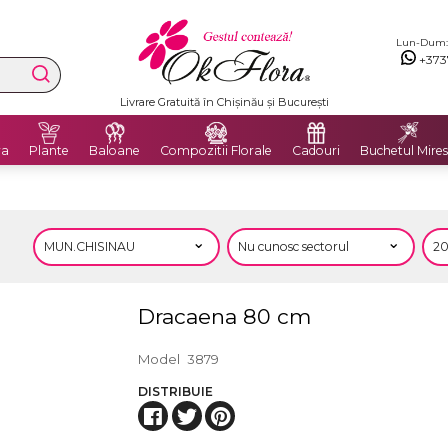
Lun-Dum: 8
+373
Livrare Gratuită în Chișinău și București
ra
Plante
Baloane
Compozitii Florale
Cadouri
Buchetul Mires
Dracaena 80 cm
Model
3879
DISTRIBUIE