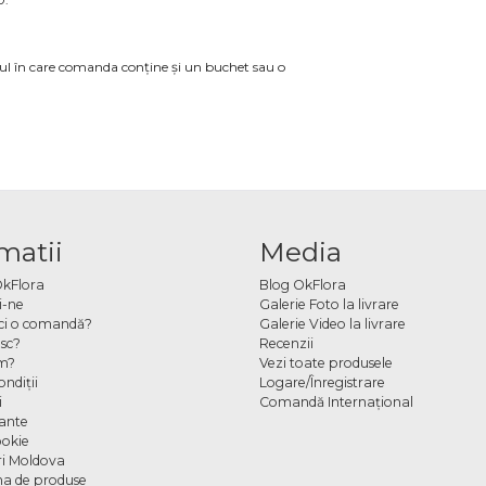
azul în care comanda conține și un buchet sau o
matii
Media
OkFlora
Blog OkFlora
i-ne
Galerie Foto la livrare
ci o comandă?
Galerie Video la livrare
sc?
Recenzii
m?
Vezi toate produsele
ndiţii
Logare/Înregistrare
i
Comandă Internațional
cante
ookie
ori Moldova
a de produse