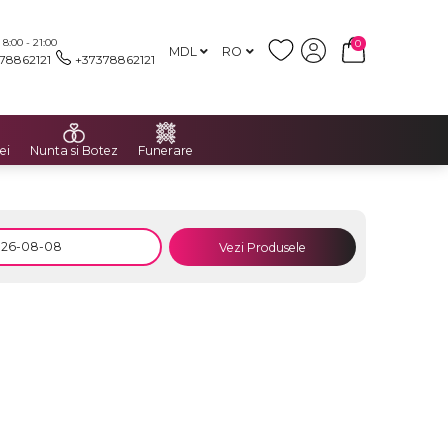
:00 - 21:00
0
MDL
RO
78862121
+37378862121
ei
Nunta si Botez
Funerare
Vezi Produsele