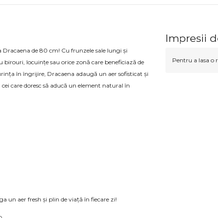
Impresii 
a Dracaena de 80 cm! Cu frunzele sale lungi și
Pentru a lasa o r
u birouri, locuințe sau orice zonă care beneficiază de
ința în îngrijire, Dracaena adaugă un aer sofisticat și
ru cei care doresc să aducă un element natural în
un aer fresh și plin de viață în fiecare zi!
0.