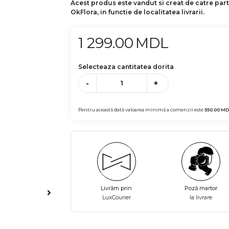
Acest produs este vandut si creat de catre par
OkFlora, in functie de localitatea livrarii.
1 299.00
MDL
Selecteaza cantitatea dorita
-
+
Pentru această dată valoarea minimă a comenzii este
550.00
MD
Livrăm prin
Poză martor
LuxCourier
la livrare