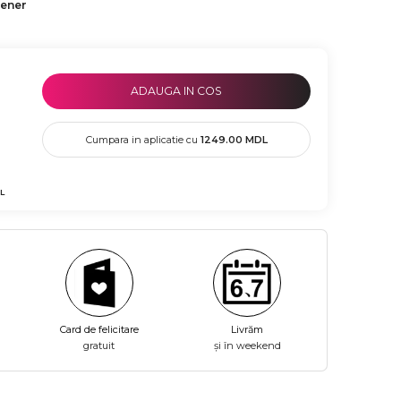
tener
ADAUGA IN COS
Cumpara in aplicatie cu
1249.00
MDL
L
Card de felicitare
Livrăm
gratuit
și în weekend