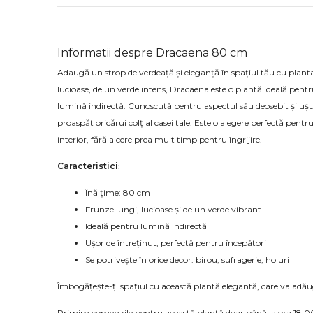
Informatii despre Dracaena 80 cm
Adaugă un strop de verdeață și eleganță în spațiul tău cu plant
lucioase, de un verde intens, Dracaena este o plantă ideală pentr
lumină indirectă. Cunoscută pentru aspectul său deosebit și ușur
proaspăt oricărui colț al casei tale. Este o alegere perfectă pent
interior, fără a cere prea mult timp pentru îngrijire.
Caracteristici
:
Înălțime: 80 cm
Frunze lungi, lucioase și de un verde vibrant
Ideală pentru lumină indirectă
Ușor de întreținut, perfectă pentru începători
Se potrivește în orice decor: birou, sufragerie, holuri
Îmbogățește-ți spațiul cu această plantă elegantă, care va adăuga 
Primim comenzile pentru această plantă doar până la ora 18:0