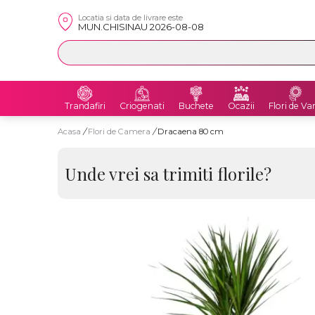
Locatia si data de livrare este
MUN.CHISINAU 2026-08-08
Trandafiri
Criogenati
Buchete
Ocazii
Flori de Va
Acasa
/
Flori de Camera
/
Dracaena 80 cm
Unde vrei sa trimiti florile?