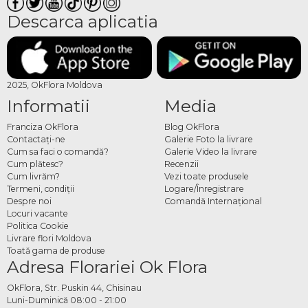
Descarca aplicatia
2025, OkFlora Moldova
Informatii
Media
Franciza OkFlora
Blog OkFlora
Contactaţi-ne
Galerie Foto la livrare
Cum sa faci o comandă?
Galerie Video la livrare
Cum plătesc?
Recenzii
Cum livrăm?
Vezi toate produsele
Termeni, condiţii
Logare/Înregistrare
Despre noi
Comandă Internațional
Locuri vacante
Politica Cookie
Livrare flori Moldova
Toată gama de produse
Adresa Florariei Ok Flora
OkFlora, Str. Puskin 44, Chisinau
Luni-Duminică 08:00 - 21:00