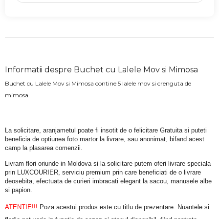
Informatii despre Buchet cu Lalele Mov si Mimosa
Buchet cu Lalele Mov si Mimosa contine 5 lalele mov si crenguta de
mimosa.
La solicitare, aranjametul poate fi insotit de o felicitare Gratuita si puteti 
beneficia de optiunea foto martor la livrare, sau anonimat, bifand acest 
camp la plasarea comenzii.
Livram flori oriunde in Moldova si la solicitare putem oferi livrare speciala 
prin LUXCOURIER, serviciu premium prin care beneficiati de o livrare 
deosebita, efectuata de curieri imbracati elegant la sacou, manusele albe 
si papion.
ATENTIE!!!
 Poza acestui produs este cu titlu de prezentare. Nuantele si 