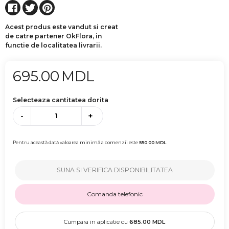
Acest produs este vandut si creat
de catre partener OkFlora, in
functie de localitatea livrarii.
695.00
MDL
Selecteaza cantitatea dorita
-
+
Pentru această dată valoarea minimă a comenzii este
550.00
MDL
SUNA SI VERIFICA DISPONIBILITATEA
Comanda telefonic
Cumpara in aplicatie cu
685.00
MDL