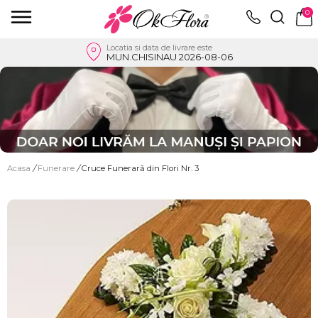
0
Locatia si data de livrare este
MUN.CHISINAU 2026-08-06
Acasa
/
Funerare
/
Cruce Funerară din Flori Nr. 3