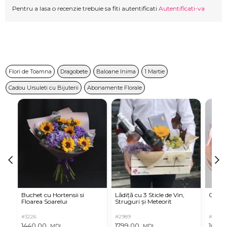
Pentru a lasa o recenzie trebuie sa fiti autentificati
Autentificati-va
Flori de Toamna
Dragobete
Baloane Inima
1 Martie
Cadou Ursuleti cu Bijuterii
Abonamente Florale
Buchet cu Hortensii si
Lădiță cu 3 Sticle de Vin,
Criza
Floarea Soarelui
Struguri și Meteorit
#3226
#2989
#3266
1440,00
1799,00
1095,
MDL
MDL