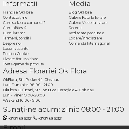
Informatii
Media
Franciza OkFlora
Blog OkFlora
Contactaţi-ne
Galerie Foto la livrare
Cum sa faci o comandă?
Galerie Video la livrare
Cum plătesc?
Recenzii
Cum livrăm?
Vezi toate produsele
Termeni, condiţii
Logare/Înregistrare
Despre noi
Comandă Internațional
Locuri vacante
Politica Cookie
Livrare flori Moldova
Toată gama de produse
Adresa Florariei Ok Flora
OkFlora, Str. Puskin 44, Chisinau
Luni-Duminică 08:00 - 21:00
OkFlora Buiucani, Str. Ion Luca Caragiale 4, Chisinau
Luni - Vineri 9:00-20:00
Weekend 10:00-19:00
Sunaţi-ne acum: zilnic 08:00 - 21:00
+37378862121
+37378862121
E-mail