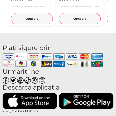
Pret in aplicatia OkFlora
1390,00 MDL
Pret in aplicatia OkFlora
1699,00 MDL
Pret in 
Cumpara
Cumpara
Plati sigure prin
Urmariti-ne
Descarca aplicatia
2025, OkFlora Moldova