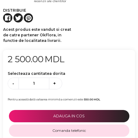
recenzii ale clientilor
DISTRIBUIE
Acest produs este vandut si creat
de catre partener OkFlora, in
functie de localitatea livrarii.
2 500.00
MDL
Selecteaza cantitatea dorita
-
+
Pentru această dată valoarea minimă a comenzii este
550.00
MDL
ADAUGA IN COS
Comanda telefonic