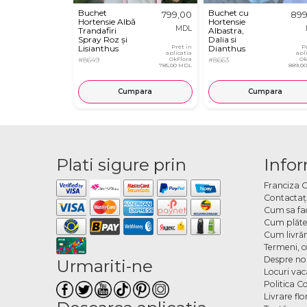
Buchet
Buchet cu
799,00
899
Hortensie Albă
Hortensie
MDL
Trandafiri
Albastra,
Spray Roz și
Dalia si
Lisianthus
Pret in
Dianthus
P
aplicatia
apl
#8649
OkFlora
#8663
Ok
785,00 MDL
889,0
Cumpara
Cumpara
Plati sigure prin
Infor
Franciza 
Contactaţ
Cum sa fa
Cum plăte
Cum livră
Termeni, co
Despre no
Urmariti-ne
Locuri va
Politica C
Livrare fl