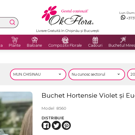
Lun-Dum: 8
+373
Livrare Gratuită în Chișinău și București
ra
Plante
Baloane
Compozitii Florale
Cadouri
Buchetul Mires
Buchet Hortensie Violet și Eu
Model
8560
DISTRIBUIE