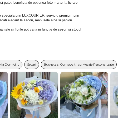
 si puteti beneficia de optiunea foto martor la livrare, 
rare speciala prin LUXCOURIER, serviciu premium prin 
bracati elegant la sacou, manusele albe si papion.
tele si florile pot varia in functie de sezon si stocul 
i.
 la Domiciliu
Seturi
Buchete si Compozitii cu Mesaje Personalizate