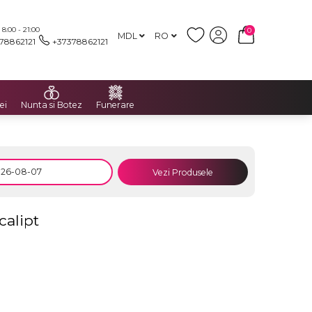
:00 - 21:00
0
MDL
RO
78862121
+37378862121
ei
Nunta si Botez
Funerare
Vezi Produsele
calipt