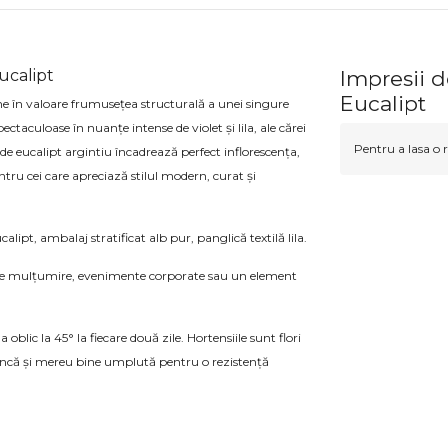
ucalipt
Impresii d
Eucalipt
ne în valoare frumusețea structurală a unei singure
ctaculoase în nuanțe intense de violet și lila, ale cărei
Pentru a lasa o r
de eucalipt argintiu încadrează perfect inflorescența,
tru cei care apreciază stilul modern, curat și
ipt, ambalaj stratificat alb pur, panglică textilă lila.
i de mulțumire, evenimente corporate sau un element
oblic la 45° la fiecare două zile. Hortensiile sunt flori
dâncă și mereu bine umplută pentru o rezistență