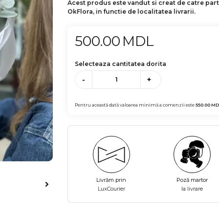
Acest produs este vandut si creat de catre par
OkFlora, in functie de localitatea livrarii.
500.00
MDL
Selecteaza cantitatea dorita
-
+
Pentru această dată valoarea minimă a comenzii este
550.00
MD
Livrăm prin
Poză martor
LuxCourier
la livrare