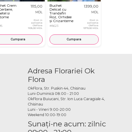
het Crem
Buchet
Buchet Crin
1115,00
1399,00
Gerbere,
Delicat cu
Roselily
MDL
MDL
tel si
Trandafiri
Gladiole și
tome
Roz, Orhidee
Trandafiri
Pret in
și Crizanteme
Pret in
Peony
aplicatia
aplicatia
Albe
95
OkFlora
#8623
OkFlora
#8647
1105,00 MDL
1379,00 MDL
Cumpara
Cumpara
Cump
Adresa Florariei Ok
Flora
OkFlora, Str. Puskin 44, Chisinau
Luni-Duminică 08:00 - 21:00
OkFlora Buiucani, Str. Ion Luca Caragiale 4,
Chisinau
Luni - Vineri 9:00-20:00
Weekend 10:00-19:00
Sunaţi-ne acum: zilnic