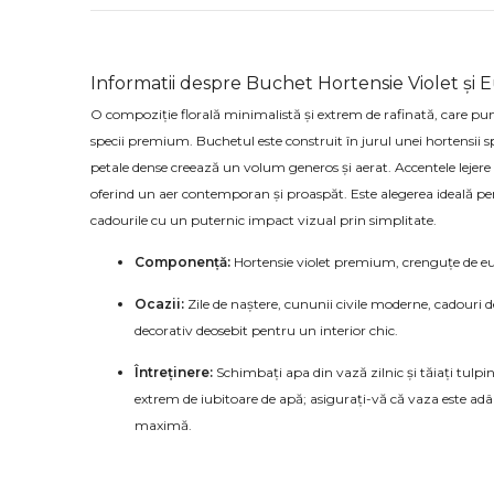
Informatii despre Buchet Hortensie Violet și E
O compoziție florală minimalistă și extrem de rafinată, care pu
specii premium. Buchetul este construit în jurul unei hortensii spe
petale dense creează un volum generos și aerat. Accentele lejere 
oferind un aer contemporan și proaspăt. Este alegerea ideală pen
cadourile cu un puternic impact vizual prin simplitate.
Componență:
Hortensie violet premium, crenguțe de eucal
Ocazii:
Zile de naștere, cununii civile moderne, cadour
decorativ deosebit pentru un interior chic.
Întreținere:
Schimbați apa din vază zilnic și tăiați tulpina 
extrem de iubitoare de apă; asigurați-vă că vaza este a
maximă.