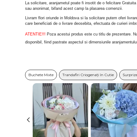
La solicitare, aranjametul poate fi insotit de o felicitare Gratuita
sau anonimat, bifand acest camp la plasarea comenzii.
Livram flori oriunde in Moldova si la solicitare putem oferi liv
care beneficiati de o livrare deosebita, efectuata de curieri im
ATENTIE!!!
 Poza acestui produs este cu titlu de prezentare. Nuan
disponibil, fiind pastrate aspectul si dimensiunile aranjamentulu
Buchete Mixte
Trandafiri Criogenați în Cutie
Surprize