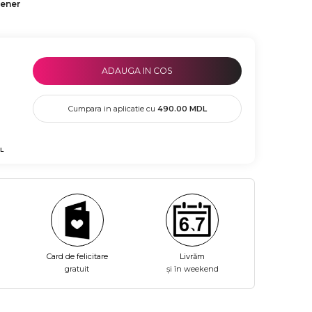
tener
ADAUGA IN COS
Cumpara in aplicatie cu
490.00
MDL
L
Card de felicitare
Livrăm
gratuit
și în weekend