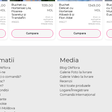
Buchet cu
Buchet
Buc
,00
1139,00
1349,00
Hortensie Lila,
Delicat cu
cu 
MDL
MDL
MDL
Floarea-
Hortensie
Muse
Soarelui și
Albastră și
Eus
ret in
Trandafiri
Pret in
Flori Albe
Pret in
icatia
aplicatia
aplicatia
Vuvuzela
Flora
#8665
OkFlora
#8627
OkFlora
#60
0 MDL
1119,00 MDL
1319,00 MDL
Cumpara
Cumpara
matii
Media
OkFlora
Blog OkFlora
i-ne
Galerie Foto la livrare
ci o comandă?
Galerie Video la livrare
sc?
Recenzii
m?
Vezi toate produsele
ndiţii
Logare/Înregistrare
i
Comandă Internațional
cante
ookie
ori Moldova