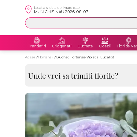
Locatia si data de livrare este
MUN.CHISINAU 2026-08-07
Trandafiri
Criogenati
Buchete
Ocazii
Flori de Va
Acasa
/
Hortensii
/
Buchet Hortensie Violet și Eucalipt
Unde vrei sa trimiti florile?