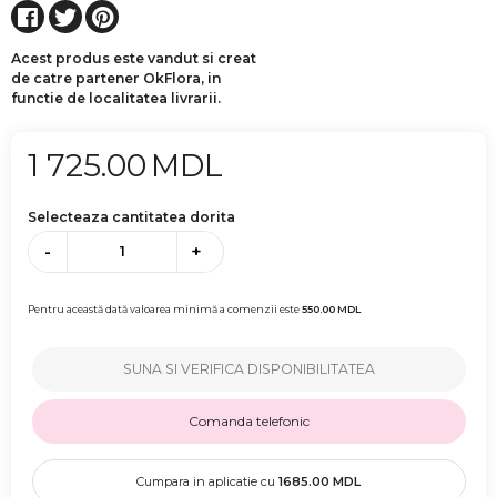
Acest produs este vandut si creat
de catre partener OkFlora, in
functie de localitatea livrarii.
1 725.00
MDL
Selecteaza cantitatea dorita
-
+
Pentru această dată valoarea minimă a comenzii este
550.00
MDL
SUNA SI VERIFICA DISPONIBILITATEA
Comanda telefonic
Cumpara in aplicatie cu
1685.00
MDL