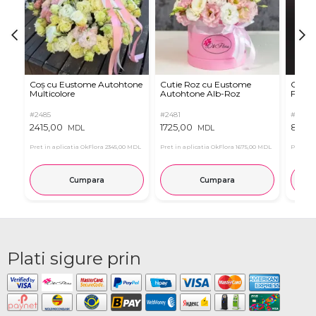
Coș cu Eustome Autohtone
Cutie Roz cu Eustome
Cutie 
Multicolore
Autohtone Alb-Roz
Ferrer
#2485
#2481
#2854
2415,00
1725,00
899,
MDL
MDL
Pret in aplicatia OkFlora
2345,00 MDL
Pret in aplicatia OkFlora
1675,00 MDL
Pret in 
Cumpara
Cumpara
Plati sigure prin