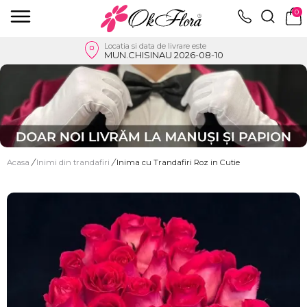
0
Locatia si data de livrare este
MUN.CHISINAU 2026-08-10
Acasa
/
Inimi din trandafiri
/
Inima cu Trandafiri Roz in Cutie