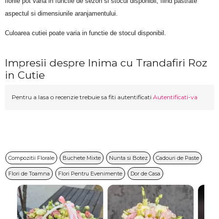
florile pot varia in functie de sezon si stocul disponibil, fiind pastrate 
aspectul si dimensiunile aranjamentului.
Culoarea cutiei poate varia in functie de stocul disponibil. 
Impresii despre Inima cu Trandafiri Roz
in Cutie
Pentru a lasa o recenzie trebuie sa fiti autentificati
Autentificati-va
Compozitii Florale
Buchete Mixte
Nunta si Botez
Cadouri de Paste
Flori de Toamna
Flori Pentru Evenimente
Dor de Casa