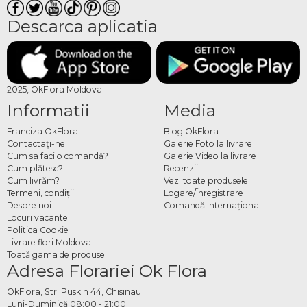
Descarca aplicatia
2025, OkFlora Moldova
Informatii
Media
Franciza OkFlora
Blog OkFlora
Contactaţi-ne
Galerie Foto la livrare
Cum sa faci o comandă?
Galerie Video la livrare
Cum plătesc?
Recenzii
Cum livrăm?
Vezi toate produsele
Termeni, condiţii
Logare/Înregistrare
Despre noi
Comandă Internațional
Locuri vacante
Politica Cookie
Livrare flori Moldova
Toată gama de produse
Adresa Florariei Ok Flora
OkFlora, Str. Puskin 44, Chisinau
Luni-Duminică 08:00 - 21:00