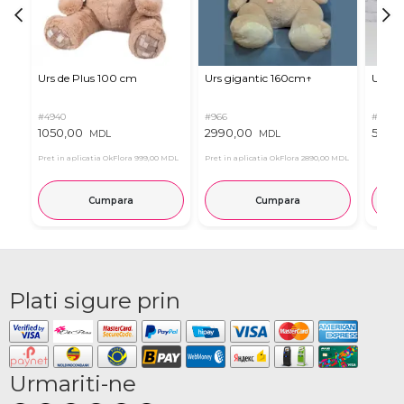
Urs de Plus 100 cm
Urs gigantic 160cm↑
Urs m
#4940
#966
#11
1050,00
2990,00
537,0
MDL
MDL
Pret in aplicatia OkFlora
999,00 MDL
Pret in aplicatia OkFlora
2890,00 MDL
Cumpara
Cumpara
Plati sigure prin
Urmariti-ne