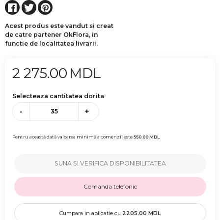
Acest produs este vandut si creat
de catre partener OkFlora, in
functie de localitatea livrarii.
2 275.00
MDL
Selecteaza cantitatea dorita
-
+
Pentru această dată valoarea minimă a comenzii este
550.00
MDL
SUNA SI VERIFICA DISPONIBILITATEA
Comanda telefonic
Cumpara in aplicatie cu
2205.00
MDL