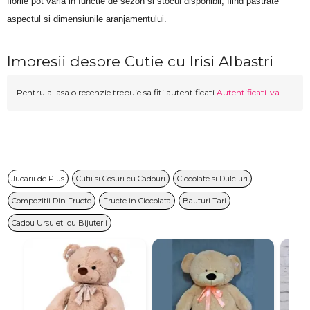
florile pot varia in functie de sezon si stocul disponibil, fiind pastrate 
aspectul si dimensiunile aranjamentului.
Impresii despre Cutie cu Irisi Albastri
Pentru a lasa o recenzie trebuie sa fiti autentificati
Autentificati-va
Jucarii de Plus
Cutii si Cosuri cu Cadouri
Ciocolate si Dulciuri
Compozitii Din Fructe
Fructe in Ciocolata
Bauturi Tari
Cadou Ursuleti cu Bijuterii