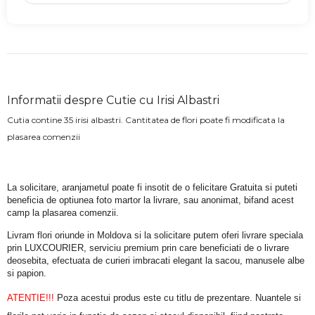
Informatii despre Cutie cu Irisi Albastri
Cutia contine 35 irisi albastri. Cantitatea de flori poate fi modificata la
plasarea comenzii
La solicitare, aranjametul poate fi insotit de o felicitare Gratuita si puteti 
beneficia de optiunea foto martor la livrare, sau anonimat, bifand acest 
camp la plasarea comenzii.
Livram flori oriunde in Moldova si la solicitare putem oferi livrare speciala 
prin LUXCOURIER, serviciu premium prin care beneficiati de o livrare 
deosebita, efectuata de curieri imbracati elegant la sacou, manusele albe 
si papion.
ATENTIE!!!
 Poza acestui produs este cu titlu de prezentare. Nuantele si 