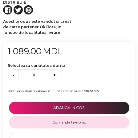
DISTRIBUIE
Acest produs este vandut si creat
de catre partener OkFlora, in
functie de localitatea livrarii.
1 089.00
MDL
Selecteaza cantitatea dorita
-
+
Pentru această dată valoarea minimă a comenzii este
550.00
MDL
ADAUGA IN COS
Comanda telefonic