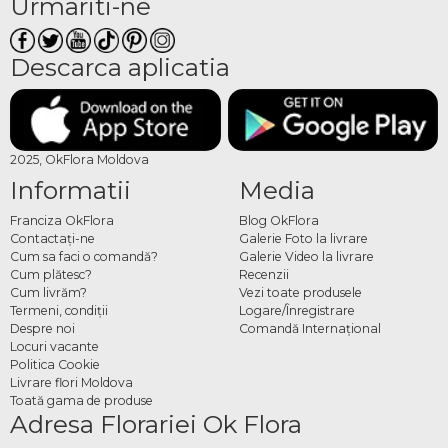
Urmariti-ne
Descarca aplicatia
2025, OkFlora Moldova
Informatii
Media
Franciza OkFlora
Blog OkFlora
Contactaţi-ne
Galerie Foto la livrare
Cum sa faci o comandă?
Galerie Video la livrare
Cum plătesc?
Recenzii
Cum livrăm?
Vezi toate produsele
Termeni, condiţii
Logare/Înregistrare
Despre noi
Comandă Internațional
Locuri vacante
Politica Cookie
Livrare flori Moldova
Toată gama de produse
Adresa Florariei Ok Flora