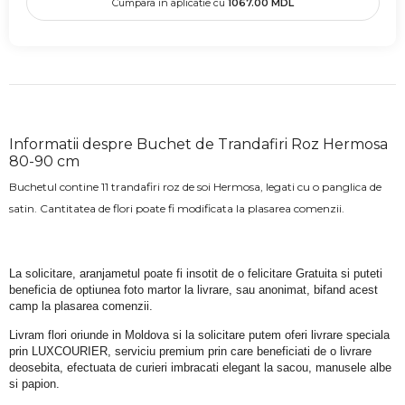
Cumpara in aplicatie cu
1067.00
MDL
Informatii despre Buchet de Trandafiri Roz Hermosa
80-90 cm
Buchetul contine 11 trandafiri roz de soi Hermosa, legati cu o panglica de
satin. Cantitatea de flori poate fi modificata la plasarea comenzii.
La solicitare, aranjametul poate fi insotit de o felicitare Gratuita si puteti 
beneficia de optiunea foto martor la livrare, sau anonimat, bifand acest 
camp la plasarea comenzii.
Livram flori oriunde in Moldova si la solicitare putem oferi livrare speciala 
prin LUXCOURIER, serviciu premium prin care beneficiati de o livrare 
deosebita, efectuata de curieri imbracati elegant la sacou, manusele albe 
si papion.