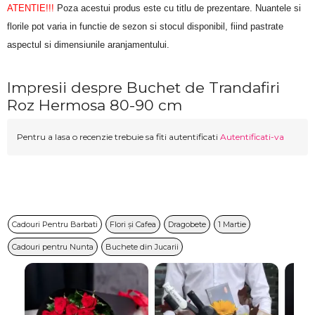
ATENTIE!!!
 Poza acestui produs este cu titlu de prezentare. Nuantele si 
florile pot varia in functie de sezon si stocul disponibil, fiind pastrate 
aspectul si dimensiunile aranjamentului.
Impresii despre Buchet de Trandafiri
Roz Hermosa 80-90 cm
Pentru a lasa o recenzie trebuie sa fiti autentificati
Autentificati-va
Cadouri Pentru Barbati
Flori și Cafea
Dragobete
1 Martie
Cadouri pentru Nunta
Buchete din Jucarii