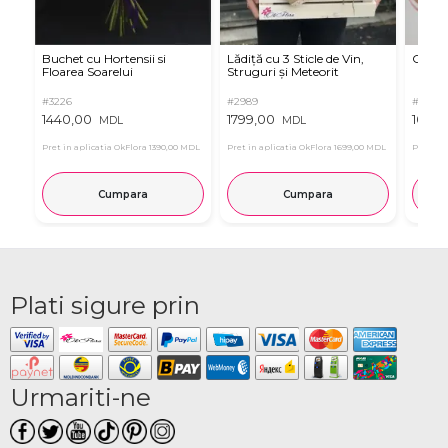
Buchet cu Hortensii si
Lădiță cu 3 Sticle de Vin,
Criza
Floarea Soarelui
Struguri și Meteorit
#3226
#2989
#3266
1440,00
1799,00
1095,
MDL
MDL
Pret in aplicatia OkFlora
1390,00 MDL
Pret in aplicatia OkFlora
1699,00 MDL
Pret in 
Cumpara
Cumpara
Plati sigure prin
Urmariti-ne