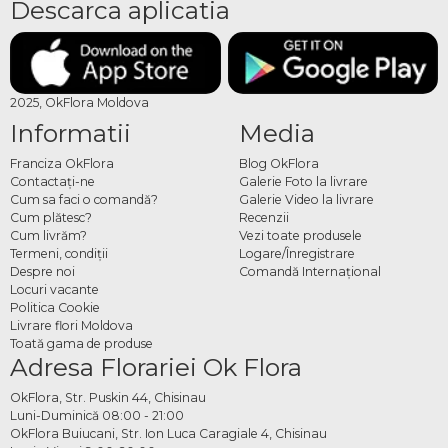
Descarca aplicatia
2025, OkFlora Moldova
Informatii
Media
Franciza OkFlora
Blog OkFlora
Contactaţi-ne
Galerie Foto la livrare
Cum sa faci o comandă?
Galerie Video la livrare
Cum plătesc?
Recenzii
Cum livrăm?
Vezi toate produsele
Termeni, condiţii
Logare/Înregistrare
Despre noi
Comandă Internațional
Locuri vacante
Politica Cookie
Livrare flori Moldova
Toată gama de produse
Adresa Florariei Ok Flora
OkFlora, Str. Puskin 44, Chisinau
Luni-Duminică 08:00 - 21:00
OkFlora Buiucani, Str. Ion Luca Caragiale 4, Chisinau