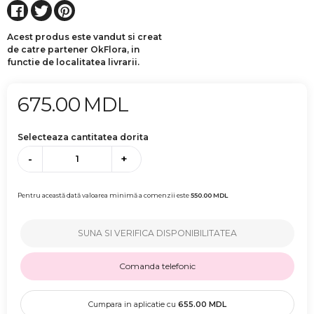
Acest produs este vandut si creat
de catre partener OkFlora, in
functie de localitatea livrarii.
675.00
MDL
Selecteaza cantitatea dorita
-
+
Pentru această dată valoarea minimă a comenzii este
550.00
MDL
SUNA SI VERIFICA DISPONIBILITATEA
Comanda telefonic
Cumpara in aplicatie cu
655.00
MDL