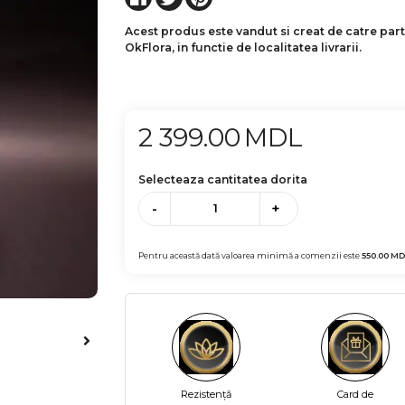
Acest produs este vandut si creat de catre par
OkFlora, in functie de localitatea livrarii.
2 399.00
MDL
Selecteaza cantitatea dorita
-
+
Pentru această dată valoarea minimă a comenzii este
550.00
MD
Rezistență
Card de