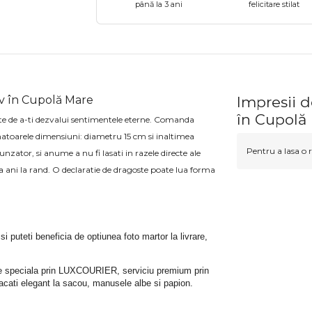
până la 3 ani
felicitare stilat
ov în Cupolă Mare
Impresii 
în Cupolă
e de a-ti dezvalui sentimentele eterne. Comanda
atoarele dimensiuni: diametru 15 cm si inaltimea
Pentru a lasa o r
unzator, si anume a nu fi lasati in razele directe ale
mea ani la rand. O declaratie de dragoste poate lua forma
 si puteti beneficia de optiunea foto martor la livrare, 
rare speciala prin LUXCOURIER, serviciu premium prin 
bracati elegant la sacou, manusele albe si papion.