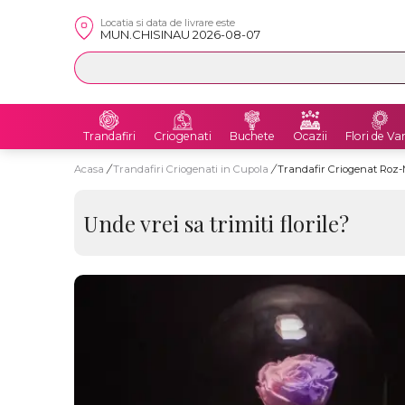
Locatia si data de livrare este
MUN.CHISINAU 2026-08-07
Trandafiri
Criogenati
Buchete
Ocazii
Flori de Va
Acasa
/
Trandafiri Criogenati in Cupola
/
Trandafir Criogenat Roz
Unde vrei sa trimiti florile?