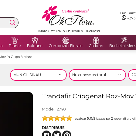
Lun-Dum: 8
+373
Livrare Gratuită în Chișinău și București
ra
Plante
Baloane
Compozitii Florale
Cadouri
Buchetul Mires
-Mov în Cupolă Mare
Trandafir Criogenat Roz-Mov
Model
2740
evaluat
5.0
/5
bazat pe
2
recenzii ale cli
DISTRIBUIE