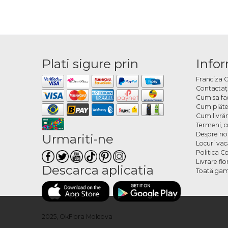
Plati sigure prin
Infor
Franciza 
Contactaţ
Cum sa fa
Cum plăte
Cum livră
Termeni, co
Despre no
Urmariti-ne
Locuri va
Politica C
Livrare fl
Descarca aplicatia
Toată gam
2025, OkFlora Moldova