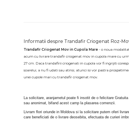
Informatii despre Trandafir Criogenat Roz-M
Trandafir Criogenat Mov in Cupola Mare
- o noua modalitat
acum cu livrare trandafir criogenat mov in cupola mare cu urm
27 cm. Daca trandafirii criogenati in cupola vor fi ingrijiti coresp
soarelui, a nu fi udati sau atinsi, atunci isi vor pastra prospeti
unei cupole mari cu trandafir criogenat mov.
La solicitare, aranjametul poate fi insotit de o felicitare Gratuita
sau anonimat, bifand acest camp la plasarea comenzii.
Livram flori oriunde in Moldova si la solicitare putem oferi liv
care beneficiati de o livrare deosebita, efectuata de curieri im