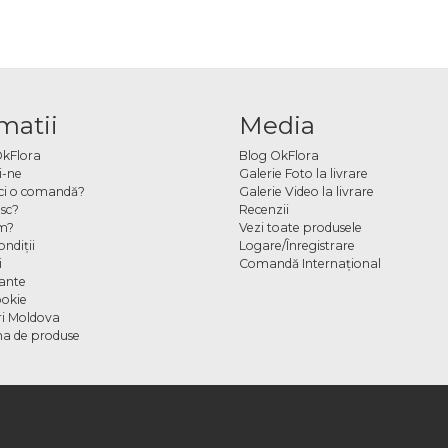
matii
Media
OkFlora
Blog OkFlora
i-ne
Galerie Foto la livrare
ci o comandă?
Galerie Video la livrare
sc?
Recenzii
m?
Vezi toate produsele
ndiţii
Logare/Înregistrare
i
Comandă Internațional
cante
ookie
ori Moldova
a de produse