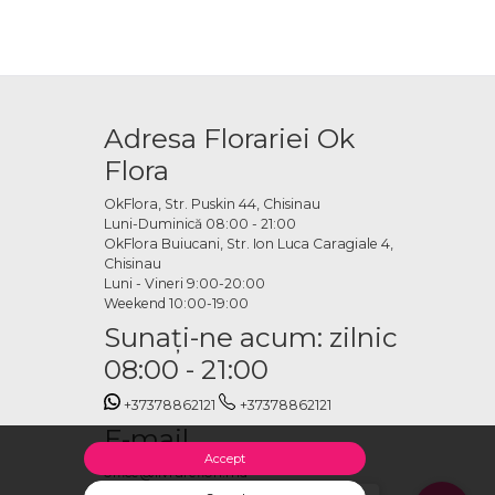
Adresa Florariei Ok
Flora
OkFlora, Str. Puskin 44, Chisinau
Luni-Duminică 08:00 - 21:00
OkFlora Buiucani, Str. Ion Luca Caragiale 4,
Chisinau
Luni - Vineri 9:00-20:00
Weekend 10:00-19:00
Sunaţi-ne acum: zilnic
08:00 - 21:00
+37378862121
+37378862121
E-mail
Accept
office@livrareflori.md