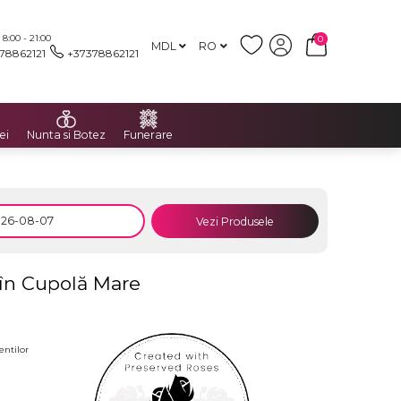
:00 - 21:00
0
MDL
RO
78862121
+37378862121
ei
Nunta si Botez
Funerare
Vezi Produsele
 în Cupolă Mare
entilor