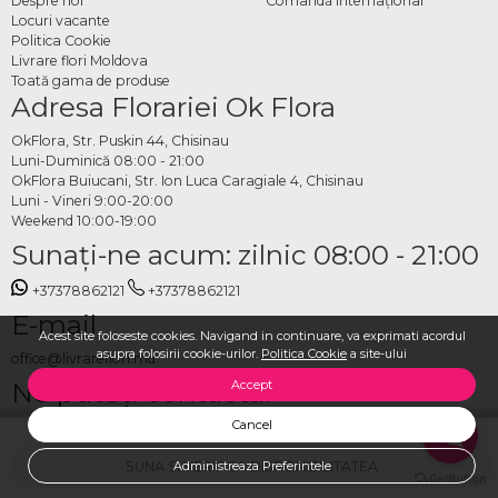
Despre noi
Comandă Internațional
Locuri vacante
Politica Cookie
Livrare flori Moldova
Toată gama de produse
Adresa Florariei Ok Flora
OkFlora, Str. Puskin 44, Chisinau
Luni-Duminică 08:00 - 21:00
OkFlora Buiucani, Str. Ion Luca Caragiale 4, Chisinau
Luni - Vineri 9:00-20:00
Weekend 10:00-19:00
Sunaţi-ne acum: zilnic 08:00 - 21:00
+37378862121
+37378862121
E-mail
Acest site foloseste cookies. Navigand in continuare, va exprimati acordul
asupra folosirii cookie-urilor.
Politica Cookie
a site-ului
office@livrareflori.md
Ne puteți contacta:
Accept
Cancel
whatsapp
,
messenger
SUNA SI VERIFICA DISPONIBILITATEA
Administreaza Preferintele