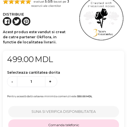
evaluat
5.0
/5
bazat pe
3
recenzii ale clientilor
DISTRIBUIE
Acest produs este vandut si creat
de catre partener OkFlora, in
functie de localitatea livrarii.
499.00
MDL
Selecteaza cantitatea dorita
-
+
Pentru această dată valoarea minimă a comenzii este
550.00
MDL
SUNA SI VERIFICA DISPONIBILITATEA
Comanda telefonic