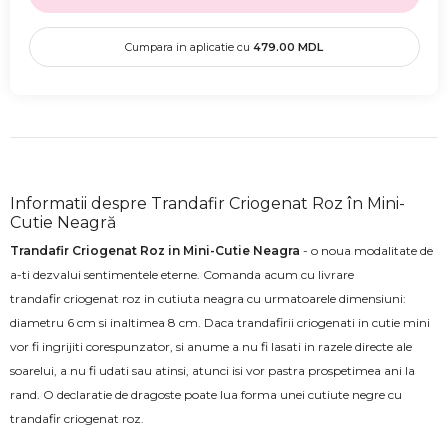
Cumpara in aplicatie cu
479.00
MDL
Informatii despre Trandafir Criogenat Roz în Mini-
Cutie Neagră
Trandafir Criogenat Roz in Mini-Cutie Neagra
- o noua modalitate de
a-ti dezvalui sentimentele eterne. Comanda acum cu livrare
trandafir criogenat roz in cutiuta neagra cu urmatoarele dimensiuni:
diametru 6 cm si inaltimea 8 cm. Daca trandafirii criogenati in cutie mini
vor fi ingrijiti corespunzator, si anume a nu fi lasati in razele directe ale
soarelui, a nu fi udati sau atinsi, atunci isi vor pastra prospetimea ani la
rand. O declaratie de dragoste poate lua forma unei cutiute negre cu
trandafir criogenat roz.