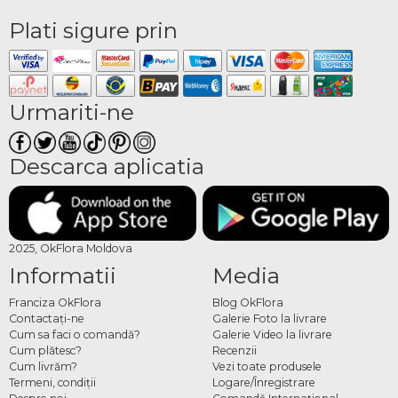
Plati sigure prin
Urmariti-ne
Descarca aplicatia
2025, OkFlora Moldova
Informatii
Media
Franciza OkFlora
Blog OkFlora
Contactaţi-ne
Galerie Foto la livrare
Cum sa faci o comandă?
Galerie Video la livrare
Cum plătesc?
Recenzii
Cum livrăm?
Vezi toate produsele
Termeni, condiţii
Logare/Înregistrare